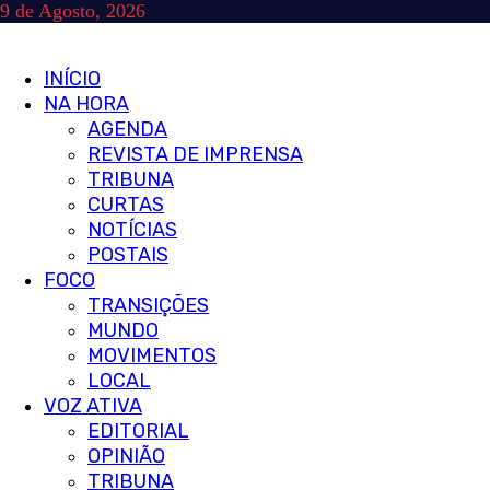
Skip
9 de Agosto, 2026
to
content
Primary
INÍCIO
Menu
NA HORA
AGENDA
REVISTA DE IMPRENSA
TRIBUNA
CURTAS
NOTÍCIAS
POSTAIS
FOCO
TRANSIÇÕES
MUNDO
MOVIMENTOS
LOCAL
VOZ ATIVA
EDITORIAL
OPINIÃO
TRIBUNA