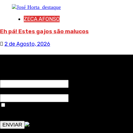
ZECA AFONSO
Eh pá! Estes gajos são malucos
2 de Agosto, 2026
RECEBA NOTÍCIAS NOSSAS
NOME*
Email*
Aceitar condições "estes dados só servirão para enviar
avisos de publicações com origem no sem fronteiras. Outros
aspetos remetem para a lei geral RGPD.