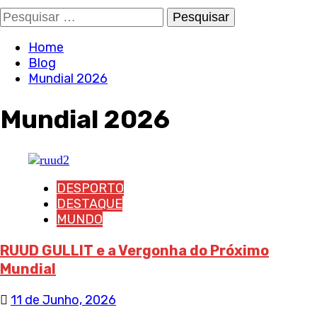
Pesquisar
por:
Home
Blog
Mundial 2026
Mundial 2026
DESPORTO
DESTAQUE
MUNDO
RUUD GULLIT e a Vergonha do Próximo
Mundial
11 de Junho, 2026