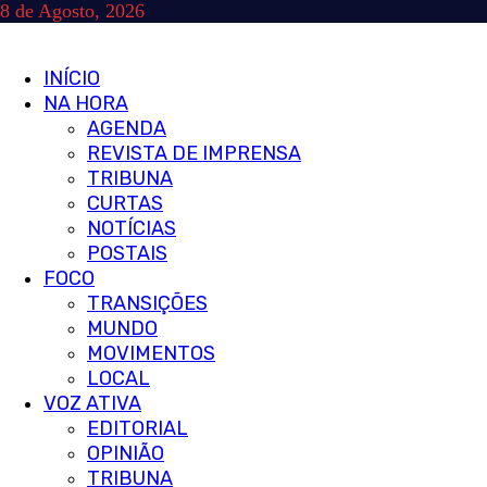
Skip
8 de Agosto, 2026
to
content
Primary
INÍCIO
Menu
NA HORA
AGENDA
REVISTA DE IMPRENSA
TRIBUNA
CURTAS
NOTÍCIAS
POSTAIS
FOCO
TRANSIÇÕES
MUNDO
MOVIMENTOS
LOCAL
VOZ ATIVA
EDITORIAL
OPINIÃO
TRIBUNA