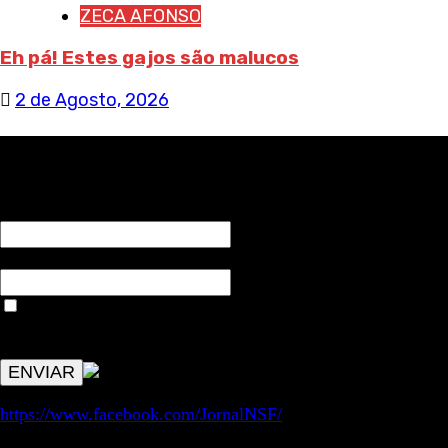
ZECA AFONSO
Eh pá! Estes gajos são malucos
2 de Agosto, 2026
RECEBA NOTÍCIAS NOSSAS
NOME*
Email*
Aceitar condições "estes dados só servirão para enviar
avisos de publicações com origem no sem fronteiras. Outros
aspetos remetem para a lei geral RGPD.
https://www.facebook.com/JornalNSF/