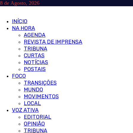
Skip
8 de Agosto, 2026
to
content
Primary
INÍCIO
Menu
NA HORA
AGENDA
REVISTA DE IMPRENSA
TRIBUNA
CURTAS
NOTÍCIAS
POSTAIS
FOCO
TRANSIÇÕES
MUNDO
MOVIMENTOS
LOCAL
VOZ ATIVA
EDITORIAL
OPINIÃO
TRIBUNA