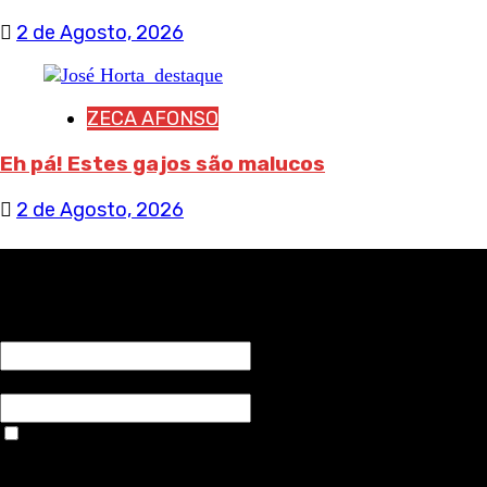
2 de Agosto, 2026
ZECA AFONSO
Eh pá! Estes gajos são malucos
2 de Agosto, 2026
RECEBA NOTÍCIAS NOSSAS
NOME*
Email*
Aceitar condições "estes dados só servirão para enviar
avisos de publicações com origem no sem fronteiras. Outros
aspetos remetem para a lei geral RGPD.