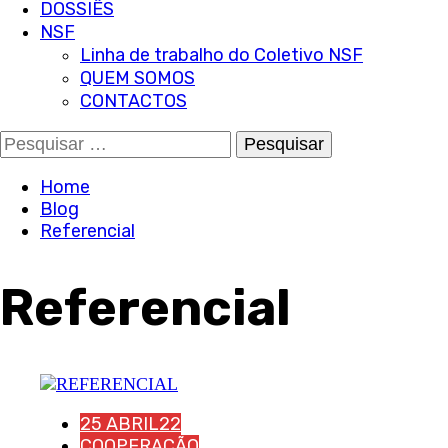
DOSSIÊS
NSF
Linha de trabalho do Coletivo NSF
QUEM SOMOS
CONTACTOS
Pesquisar
por:
Home
Blog
Referencial
Referencial
25 ABRIL22
COOPERAÇÃO