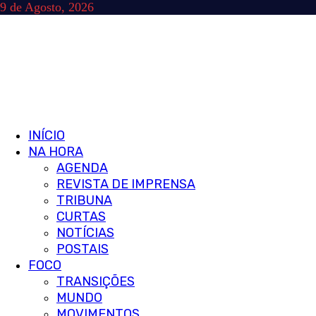
Skip
9 de Agosto, 2026
to
content
Primary
INÍCIO
Menu
NA HORA
AGENDA
REVISTA DE IMPRENSA
TRIBUNA
CURTAS
NOTÍCIAS
POSTAIS
FOCO
TRANSIÇÕES
MUNDO
MOVIMENTOS