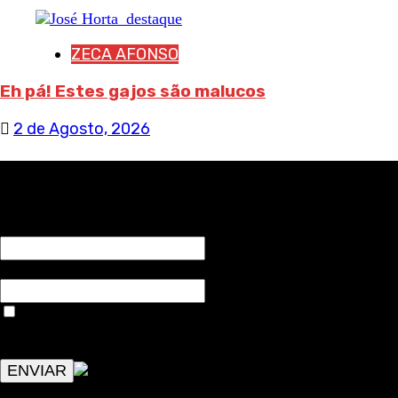
ZECA AFONSO
Eh pá! Estes gajos são malucos
2 de Agosto, 2026
RECEBA NOTÍCIAS NOSSAS
NOME*
Email*
Aceitar condições "estes dados só servirão para enviar
avisos de publicações com origem no sem fronteiras. Outros
aspetos remetem para a lei geral RGPD.