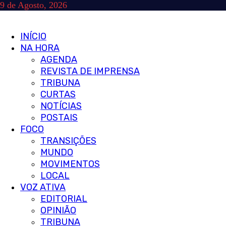
Skip
9 de Agosto, 2026
to
content
Primary
INÍCIO
Menu
NA HORA
AGENDA
REVISTA DE IMPRENSA
TRIBUNA
CURTAS
NOTÍCIAS
POSTAIS
FOCO
TRANSIÇÕES
MUNDO
MOVIMENTOS
LOCAL
VOZ ATIVA
EDITORIAL
OPINIÃO
TRIBUNA