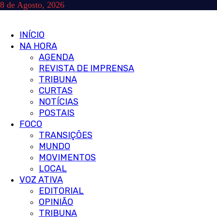
Skip
8 de Agosto, 2026
to
content
Primary
INÍCIO
Menu
NA HORA
AGENDA
REVISTA DE IMPRENSA
TRIBUNA
CURTAS
NOTÍCIAS
POSTAIS
FOCO
TRANSIÇÕES
MUNDO
MOVIMENTOS
LOCAL
VOZ ATIVA
EDITORIAL
OPINIÃO
TRIBUNA