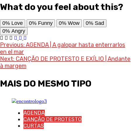
What do you feel about this?
0%
Love
0%
Funny
0%
Wow
0%
Sad
0%
Angry
Post
Previous:
AGENDA | A galopar hasta enterrarlos
en el mar
navigation
Next:
CANÇÃO DE PROTESTO E EXÍLIO | Andante
à margem
MAIS DO MESMO TIPO
AGENDA
CANÇÃO DE PROTESTO
CURTAS