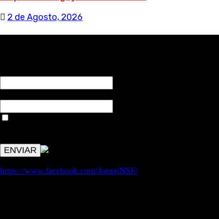
2 de Agosto, 2026
RECEBA NOTÍCIAS NOSSAS
NOME*
Email*
Aceitar condições "estes dados só servirão para enviar
avisos de publicações com origem no sem fronteiras. Outros
aspetos remetem para a lei geral RGPD.
https://www.facebook.com/JornalNSF/
Informação | Pensamento Crítico | Iniciativas editoriais |