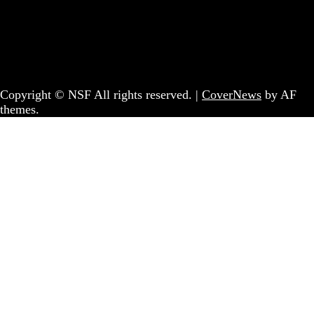
Informação | Pensamento Crítico | Iniciativas editoriais |
Coletivo Sem Fronteiras - geral@nsf.pt
Copyright © NSF All rights reserved.
|
CoverNews
by AF
themes.