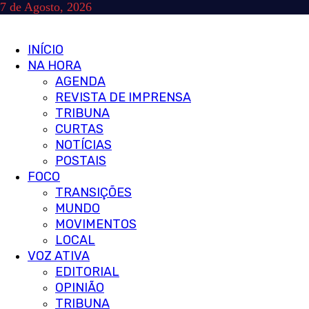
Skip
7 de Agosto, 2026
to
content
Primary
INÍCIO
Menu
NA HORA
AGENDA
REVISTA DE IMPRENSA
TRIBUNA
CURTAS
NOTÍCIAS
POSTAIS
FOCO
TRANSIÇÕES
MUNDO
MOVIMENTOS
LOCAL
VOZ ATIVA
EDITORIAL
OPINIÃO
TRIBUNA