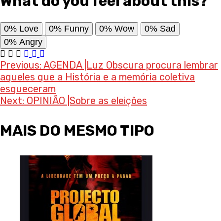
What do you feel about this?
0%
Love
0%
Funny
0%
Wow
0%
Sad
0%
Angry
Post
Previous:
AGENDA |Luz Obscura procura lembrar
aqueles que a História e a memória coletiva
navigation
esqueceram
Next:
OPINIÃO |Sobre as eleições
MAIS DO MESMO TIPO