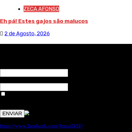
ZECA AFONSO
Eh pá! Estes gajos são malucos
2 de Agosto, 2026
RECEBA NOTÍCIAS NOSSAS
NOME*
Email*
Aceitar condições "estes dados só servirão para enviar
avisos de publicações com origem no sem fronteiras. Outros
aspetos remetem para a lei geral RGPD.
https://www.facebook.com/JornalNSF/