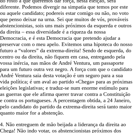
do rosto a que queremos dar força, nesta eleição, será
diferente. Podemos divergir na simpatia que temos por este
ou aquele candidato; podereis estar comigo ou não, no voto
que penso deixar na urna. Sei que muitos de vós, prováveis
abstencionistas, sois uns mais próximos da esquerda e outros
da direita – essa diversidade é a riqueza da nossa
Democracia, e é esta Democracia que pretendo ajudar a
preservar com o meu apelo. Evitemos uma hipoteca do nosso
futuro a “valores” da extrema-direita! Sendo de esquerda, do
centro ou da direita, não fiquem em casa, entregando pela
vossa inércia, nas mãos de André Ventura, um passaporte
para um futuro outra vez negro. A força com que o candidato
André Ventura saia desta votação é um seguro para a sua
vida política; é um aval ao partido «Chega» para as próximas
eleições legislativas; e traduz-se num enorme estímulo para
as guerras que ele afirma querer travar contra a Constituição
e contra os portugueses. A percentagem obtida, a 24 Janeiro,
pelo candidato do partido da extrema-direita será tanto maior
quanto maior for a abstenção.
4. Não entreguem de mão beijada a liderança da direita ao
Chega! Não indo votar, os abstencionistas próximos dos