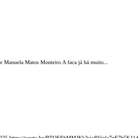
r Manuela Matos Monteiro A faca já há muito...
 de 2025 https://youtu.be/BTQEEbMMJKk?si=8Viola7pE7h5K11