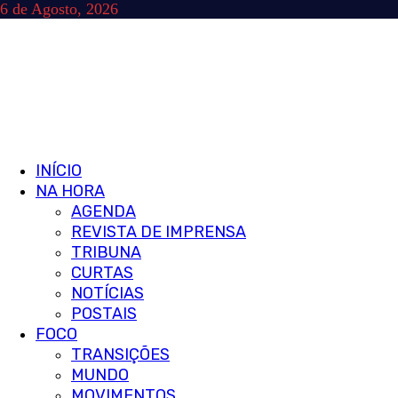
Skip
6 de Agosto, 2026
to
content
Primary
INÍCIO
Menu
NA HORA
AGENDA
REVISTA DE IMPRENSA
TRIBUNA
CURTAS
NOTÍCIAS
POSTAIS
FOCO
TRANSIÇÕES
MUNDO
MOVIMENTOS