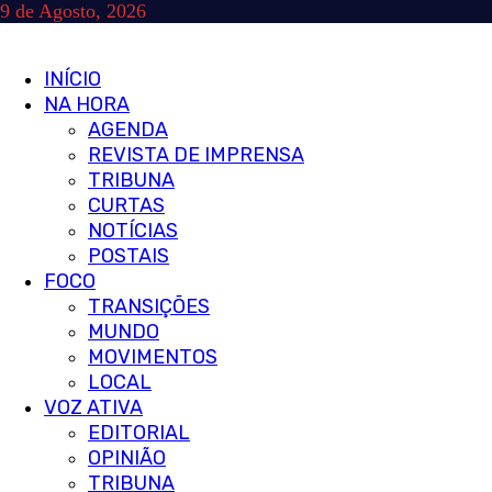
Skip
9 de Agosto, 2026
to
content
Primary
INÍCIO
Menu
NA HORA
AGENDA
REVISTA DE IMPRENSA
TRIBUNA
CURTAS
NOTÍCIAS
POSTAIS
FOCO
TRANSIÇÕES
MUNDO
MOVIMENTOS
LOCAL
VOZ ATIVA
EDITORIAL
OPINIÃO
TRIBUNA