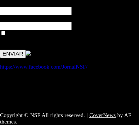
NOME*
Email*
Aceitar condições "estes dados só servirão para enviar
avisos de publicações com origem no sem fronteiras. Outros
aspetos remetem para a lei geral RGPD.
https://www.facebook.com/JornalNSF/
Informação | Pensamento Crítico | Iniciativas editoriais |
Coletivo Sem Fronteiras - geral@nsf.pt
Copyright © NSF All rights reserved.
|
CoverNews
by AF
themes.