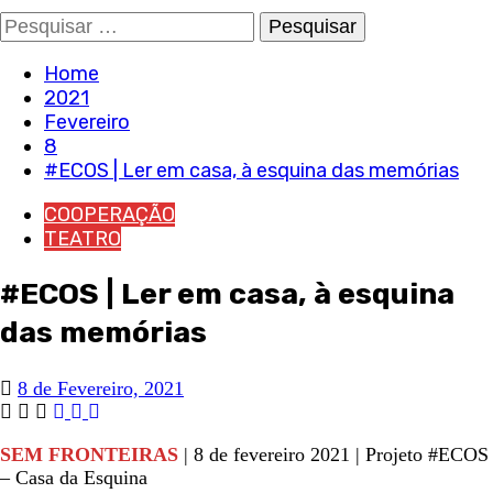
Pesquisar
por:
Home
2021
Fevereiro
8
#ECOS | Ler em casa, à esquina das memórias
COOPERAÇÃO
TEATRO
#ECOS | Ler em casa, à esquina
das memórias
8 de Fevereiro, 2021
SEM FRONTEIRAS
| 8 de fevereiro 2021 | Projeto #ECOS
– Casa da Esquina