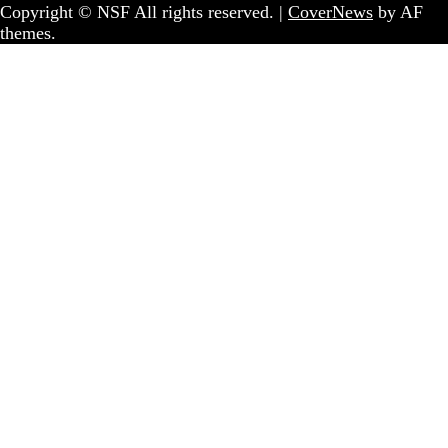
Copyright © NSF All rights reserved.
|
CoverNews
by AF
themes.