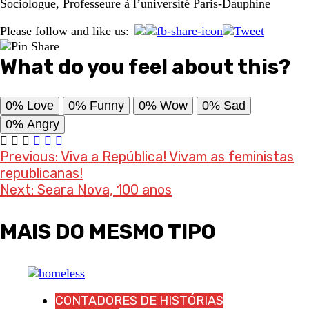
Sociologue, Professeure à l’université Paris-Dauphine
Please follow and like us:
What do you feel about this?
0%
Love
0%
Funny
0%
Wow
0%
Sad
0%
Angry
Post
Previous:
Viva a República! Vivam as feministas
republicanas!
navigation
Next:
Seara Nova, 100 anos
MAIS DO MESMO TIPO
CONTADORES DE HISTÓRIAS