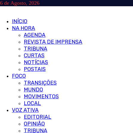
Skip
6 de Agosto, 2026
to
content
Primary
INÍCIO
Menu
NA HORA
AGENDA
REVISTA DE IMPRENSA
TRIBUNA
CURTAS
NOTÍCIAS
POSTAIS
FOCO
TRANSIÇÕES
MUNDO
MOVIMENTOS
LOCAL
VOZ ATIVA
EDITORIAL
OPINIÃO
TRIBUNA