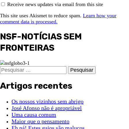
Receive news updates via email from this site
This site uses Akismet to reduce spam.
Learn how your
comment data is processed.
NSF-NOTÍCIAS SEM
FRONTEIRAS
Pesquisar
por:
Artigos recentes
Os nossos vizinhos sem abrigo
José Afonso não é apropriável
Uma causa comum
Maior que o pensamento
Eh pá! Estes gajos são malucos