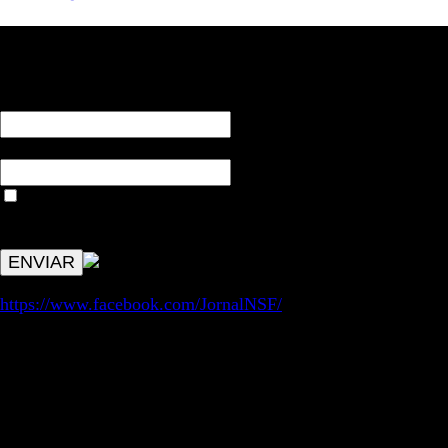
RECEBA NOTÍCIAS NOSSAS
NOME*
Email*
Aceitar condições "estes dados só servirão para enviar
avisos de publicações com origem no sem fronteiras. Outros
aspetos remetem para a lei geral RGPD.
https://www.facebook.com/JornalNSF/
Informação | Pensamento Crítico | Iniciativas editoriais |
Coletivo Sem Fronteiras - geral@nsf.pt