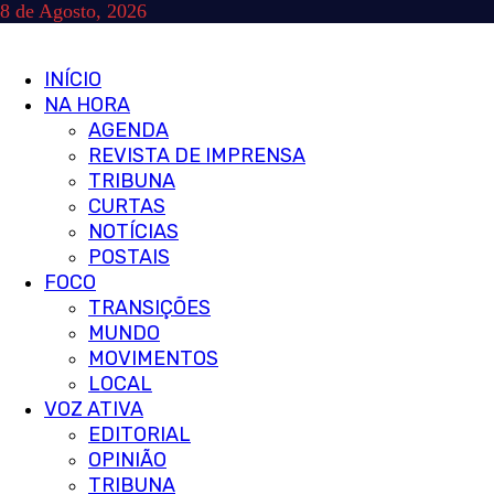
Skip
8 de Agosto, 2026
to
content
Primary
INÍCIO
Menu
NA HORA
AGENDA
REVISTA DE IMPRENSA
TRIBUNA
CURTAS
NOTÍCIAS
POSTAIS
FOCO
TRANSIÇÕES
MUNDO
MOVIMENTOS
LOCAL
VOZ ATIVA
EDITORIAL
OPINIÃO
TRIBUNA