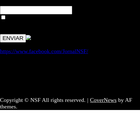
Email*
Aceitar condições "estes dados só servirão para enviar
avisos de publicações com origem no sem fronteiras. Outros
aspetos remetem para a lei geral RGPD.
https://www.facebook.com/JornalNSF/
Informação | Pensamento Crítico | Iniciativas editoriais |
Coletivo Sem Fronteiras - geral@nsf.pt
Copyright © NSF All rights reserved.
|
CoverNews
by AF
themes.