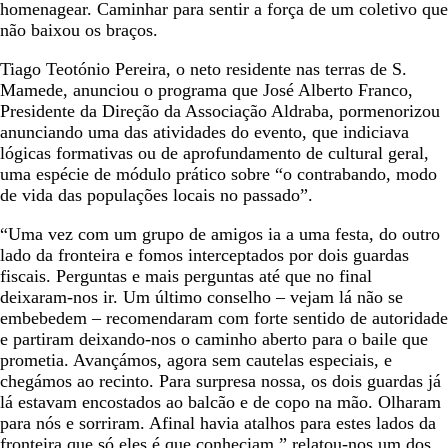
homenagear. Caminhar para sentir a força de um coletivo que
não baixou os braços.
Tiago Teotónio Pereira, o neto residente nas terras de S.
Mamede, anunciou o programa que José Alberto Franco,
Presidente da Direção da Associação Aldraba, pormenorizou
anunciando uma das atividades do evento, que indiciava
lógicas formativas ou de aprofundamento de cultural geral,
uma espécie de módulo prático sobre “o contrabando, modo
de vida das populações locais no passado”.
“Uma vez com um grupo de amigos ia a uma festa, do outro
lado da fronteira e fomos interceptados por dois guardas
fiscais. Perguntas e mais perguntas até que no final
deixaram-nos ir. Um último conselho – vejam lá não se
embebedem – recomendaram com forte sentido de autoridade
e partiram deixando-nos o caminho aberto para o baile que
prometia. Avançámos, agora sem cautelas especiais, e
chegámos ao recinto. Para surpresa nossa, os dois guardas já
lá estavam encostados ao balcão e de copo na mão. Olharam
para nós e sorriram. Afinal havia atalhos para estes lados da
fronteira que só eles é que conheciam.” relatou-nos um dos