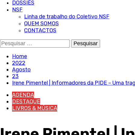
DOSSIÊS
NSF
Linha de trabalho do Coletivo NSF
QUEM SOMOS
CONTACTOS
Pesquisar
por:
Home
2022
Agosto
23
Irene Pimentel | Informadores da PIDE – Uma tra
AGENDA
DESTAQUE
LIVROS & MÚSICA
Irene Pimentel | 