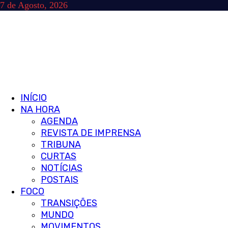
Skip
7 de Agosto, 2026
to
content
Primary
INÍCIO
Menu
NA HORA
AGENDA
REVISTA DE IMPRENSA
TRIBUNA
CURTAS
NOTÍCIAS
POSTAIS
FOCO
TRANSIÇÕES
MUNDO
MOVIMENTOS