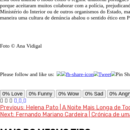
porque aceitaram muitos colaborar com a polícia, prejudica
Ministério do Interior ou de outros organismos do Estado, 
maneira uma cultura de denúncia abalou o sentido ético em Po
Foto © Ana Vidigal
Please follow and like us:
0%
Love
0%
Funny
0%
Wow
0%
Sad
0%
Angr
Post
Previous:
Helena Pato | A Noite Mais Longa de To
Next:
Fernando Mariano Cardeira | Crónica de u
navigation