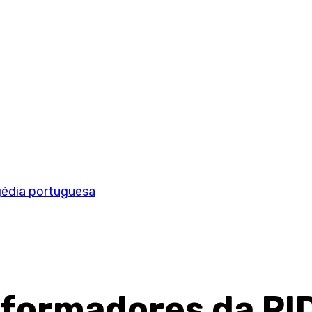
gédia portuguesa
Informadores da PI