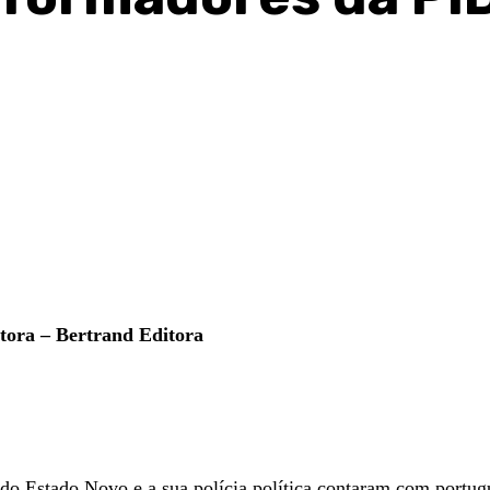
itora – Bertrand Editora
 do Estado Novo e a sua polícia política contaram com portug