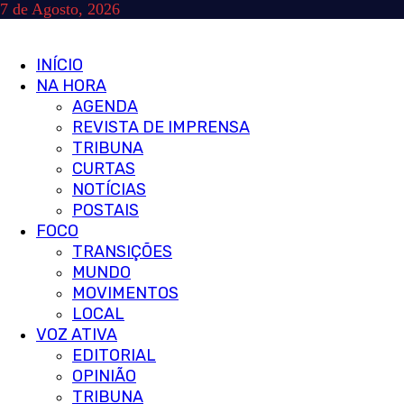
Skip
7 de Agosto, 2026
to
content
Primary
INÍCIO
Menu
NA HORA
AGENDA
REVISTA DE IMPRENSA
TRIBUNA
CURTAS
NOTÍCIAS
POSTAIS
FOCO
TRANSIÇÕES
MUNDO
MOVIMENTOS
LOCAL
VOZ ATIVA
EDITORIAL
OPINIÃO
TRIBUNA