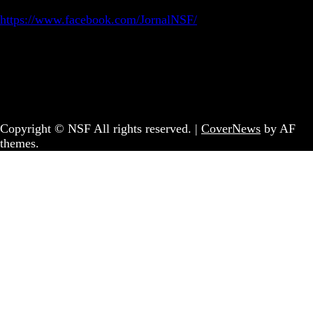
https://www.facebook.com/JornalNSF/
Informação | Pensamento Crítico | Iniciativas editoriais |
Coletivo Sem Fronteiras - geral@nsf.pt
Copyright © NSF All rights reserved.
|
CoverNews
by AF
themes.