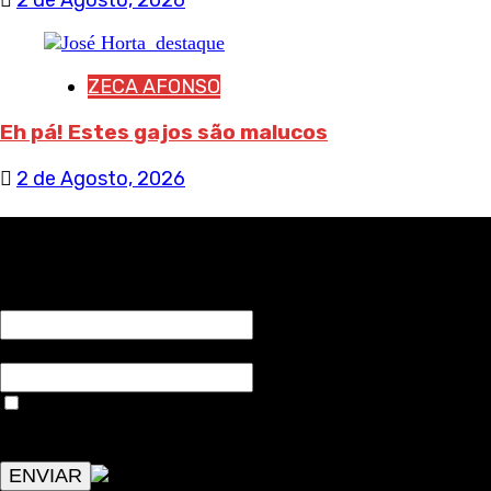
ZECA AFONSO
Eh pá! Estes gajos são malucos
2 de Agosto, 2026
RECEBA NOTÍCIAS NOSSAS
NOME*
Email*
Aceitar condições "estes dados só servirão para enviar
avisos de publicações com origem no sem fronteiras. Outros
aspetos remetem para a lei geral RGPD.