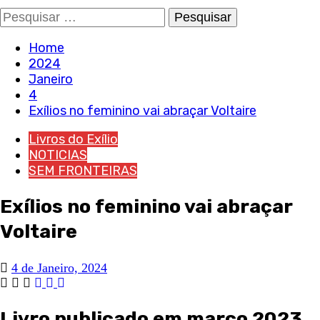
Pesquisar
por:
Home
2024
Janeiro
4
Exílios no feminino vai abraçar Voltaire
Livros do Exílio
NOTICIAS
SEM FRONTEIRAS
Exílios no feminino vai abraçar
Voltaire
4 de Janeiro, 2024
Livro publicado em março 2023