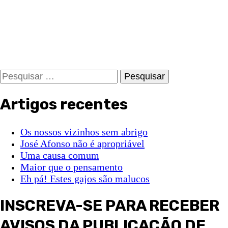
Pesquisar
por:
Artigos recentes
Os nossos vizinhos sem abrigo
José Afonso não é apropriável
Uma causa comum
Maior que o pensamento
Eh pá! Estes gajos são malucos
INSCREVA-SE PARA RECEBER
AVISOS DA PUBLICAÇÃO DE