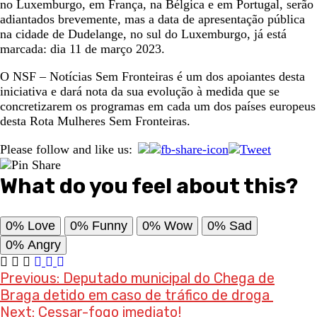
no Luxemburgo, em França, na Bélgica e em Portugal, serão
adiantados brevemente, mas a data de apresentação pública
na cidade de Dudelange, no sul do Luxemburgo, já está
marcada: dia 11 de março 2023.
O NSF – Notícias Sem Fronteiras é um dos apoiantes desta
iniciativa e dará nota da sua evolução à medida que se
concretizarem os programas em cada um dos países europeus
desta Rota Mulheres Sem Fronteiras.
Please follow and like us:
What do you feel about this?
0%
Love
0%
Funny
0%
Wow
0%
Sad
0%
Angry
Post
Previous:
Deputado municipal do Chega de
Braga detido em caso de tráfico de droga
navigation
Next:
Cessar-fogo imediato!