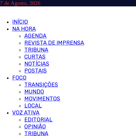
Skip
7 de Agosto, 2026
to
content
Primary
INÍCIO
Menu
NA HORA
AGENDA
REVISTA DE IMPRENSA
TRIBUNA
CURTAS
NOTÍCIAS
POSTAIS
FOCO
TRANSIÇÕES
MUNDO
MOVIMENTOS
LOCAL
VOZ ATIVA
EDITORIAL
OPINIÃO
TRIBUNA