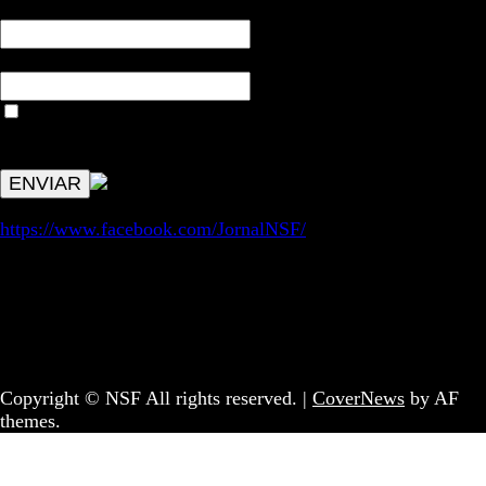
NOME*
Email*
Aceitar condições "estes dados só servirão para enviar
avisos de publicações com origem no sem fronteiras. Outros
aspetos remetem para a lei geral RGPD.
https://www.facebook.com/JornalNSF/
Informação | Pensamento Crítico | Iniciativas editoriais |
Coletivo Sem Fronteiras - geral@nsf.pt
Copyright © NSF All rights reserved.
|
CoverNews
by AF
themes.