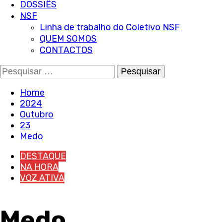
DOSSIÊS
NSF
Linha de trabalho do Coletivo NSF
QUEM SOMOS
CONTACTOS
Pesquisar
por:
Home
2024
Outubro
23
Medo
DESTAQUE
NA HORA
VOZ ATIVA
Medo