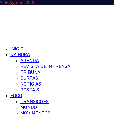
Skip
7 de Agosto, 2026
to
content
Primary
INÍCIO
Menu
NA HORA
AGENDA
REVISTA DE IMPRENSA
TRIBUNA
CURTAS
NOTÍCIAS
POSTAIS
FOCO
TRANSIÇÕES
MUNDO
MOVIMENTOS