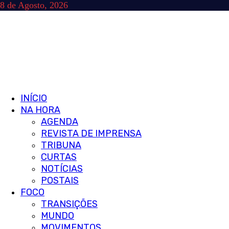
Skip
8 de Agosto, 2026
to
content
Primary
INÍCIO
Menu
NA HORA
AGENDA
REVISTA DE IMPRENSA
TRIBUNA
CURTAS
NOTÍCIAS
POSTAIS
FOCO
TRANSIÇÕES
MUNDO
MOVIMENTOS