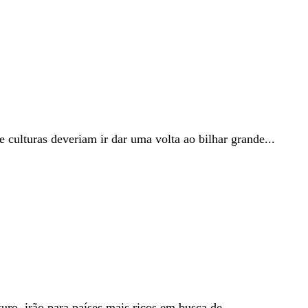
 culturas deveriam ir dar uma volta ao bilhar grande...
uro, irão para países mais ricos em busca de...