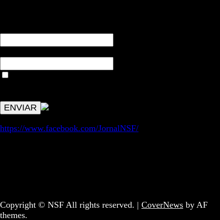
RECEBA NOTÍCIAS NOSSAS
NOME*
Email*
Aceitar condições "estes dados só servirão para enviar
avisos de publicações com origem no sem fronteiras. Outros
aspetos remetem para a lei geral RGPD.
https://www.facebook.com/JornalNSF/
Informação | Pensamento Crítico | Iniciativas editoriais |
Coletivo Sem Fronteiras - geral@nsf.pt
Copyright © NSF All rights reserved.
|
CoverNews
by AF
themes.