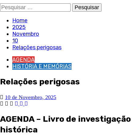
Pesquisar
por:
Home
2025
Novembro
10
Relações perigosas
AGENDA
HISTÓRIA E MEMÓRIAS
Relações perigosas
10 de Novembro, 2025
AGENDA – Livro de investigação
histórica