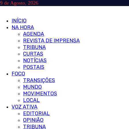
Skip
9 de Agosto, 2026
to
content
Primary
INÍCIO
Menu
NA HORA
AGENDA
REVISTA DE IMPRENSA
TRIBUNA
CURTAS
NOTÍCIAS
POSTAIS
FOCO
TRANSIÇÕES
MUNDO
MOVIMENTOS
LOCAL
VOZ ATIVA
EDITORIAL
OPINIÃO
TRIBUNA