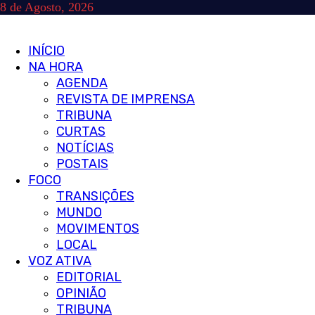
Skip
8 de Agosto, 2026
to
content
Primary
INÍCIO
Menu
NA HORA
AGENDA
REVISTA DE IMPRENSA
TRIBUNA
CURTAS
NOTÍCIAS
POSTAIS
FOCO
TRANSIÇÕES
MUNDO
MOVIMENTOS
LOCAL
VOZ ATIVA
EDITORIAL
OPINIÃO
TRIBUNA