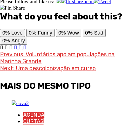
Please follow and like us:
What do you feel about this?
0%
Love
0%
Funny
0%
Wow
0%
Sad
0%
Angry
Post
Previous:
Voluntários apoiam populações na
Marinha Grande
navigation
Next:
Uma descolonização em curso
MAIS DO MESMO TIPO
AGENDA
CURTAS