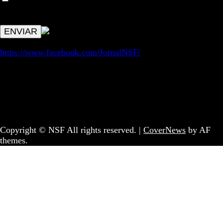
avisos de publicações com origem no sem fronteiras. Outros
aspetos remetem para a lei geral RGPD.
https://www.facebook.com/JornalNSF/
Informação | Pensamento Crítico | Iniciativas editoriais |
Coletivo Sem Fronteiras - geral@nsf.pt
Copyright © NSF All rights reserved.
|
CoverNews
by AF
themes.