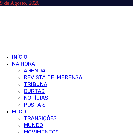
Skip
9 de Agosto, 2026
to
content
Primary
INÍCIO
Menu
NA HORA
AGENDA
REVISTA DE IMPRENSA
TRIBUNA
CURTAS
NOTÍCIAS
POSTAIS
FOCO
TRANSIÇÕES
MUNDO
MOVIMENTOS