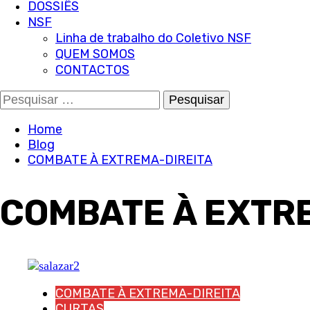
DOSSIÊS
NSF
Linha de trabalho do Coletivo NSF
QUEM SOMOS
CONTACTOS
Pesquisar
por:
Home
Blog
COMBATE À EXTREMA-DIREITA
COMBATE À EXTR
COMBATE À EXTREMA-DIREITA
CURTAS