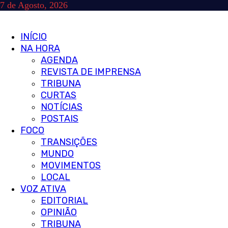
Skip
7 de Agosto, 2026
to
content
Primary
INÍCIO
Menu
NA HORA
AGENDA
REVISTA DE IMPRENSA
TRIBUNA
CURTAS
NOTÍCIAS
POSTAIS
FOCO
TRANSIÇÕES
MUNDO
MOVIMENTOS
LOCAL
VOZ ATIVA
EDITORIAL
OPINIÃO
TRIBUNA