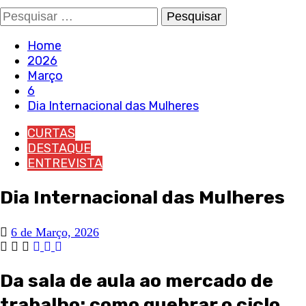
Pesquisar
por:
Home
2026
Março
6
Dia Internacional das Mulheres
CURTAS
DESTAQUE
ENTREVISTA
Dia Internacional das Mulheres
6 de Março, 2026
Da sala de aula ao mercado de
trabalho: como quebrar o ciclo