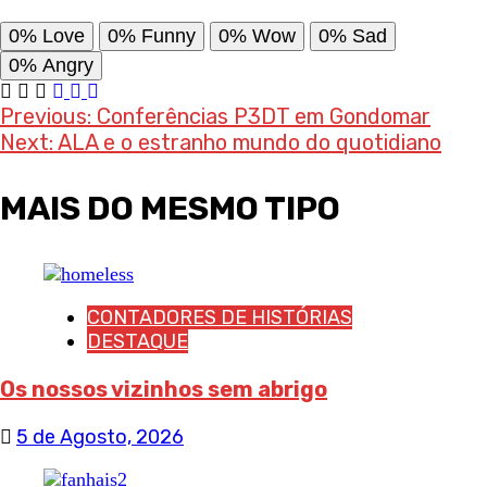
0%
Love
0%
Funny
0%
Wow
0%
Sad
0%
Angry
Post
Previous:
Conferências P3DT em Gondomar
Next:
ALA e o estranho mundo do quotidiano
navigation
MAIS DO MESMO TIPO
CONTADORES DE HISTÓRIAS
DESTAQUE
Os nossos vizinhos sem abrigo
5 de Agosto, 2026