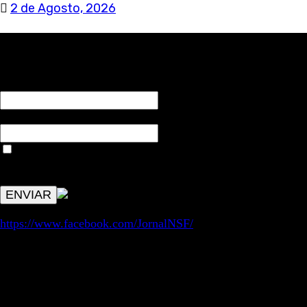
2 de Agosto, 2026
RECEBA NOTÍCIAS NOSSAS
NOME*
Email*
Aceitar condições "estes dados só servirão para enviar
avisos de publicações com origem no sem fronteiras. Outros
aspetos remetem para a lei geral RGPD.
https://www.facebook.com/JornalNSF/
Informação | Pensamento Crítico | Iniciativas editoriais |
Coletivo Sem Fronteiras - geral@nsf.pt