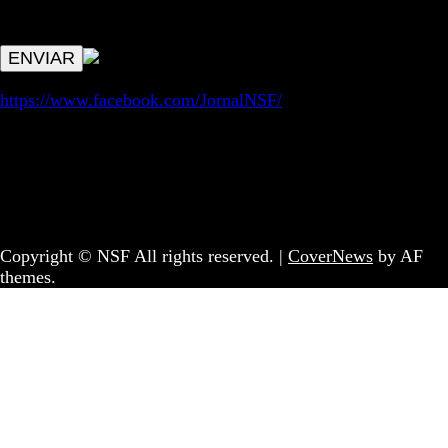
avisos de publicações com origem no sem fronteiras. Outros
aspetos remetem para a lei geral RGPD.
https://www.facebook.com/JornalNSF/
Informação | Pensamento Crítico | Iniciativas editoriais |
Coletivo Sem Fronteiras - geral@nsf.pt
Copyright © NSF All rights reserved.
|
CoverNews
by AF
themes.