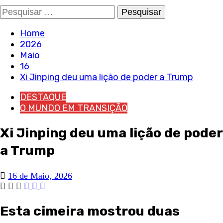
Pesquisar
por:
Home
2026
Maio
16
Xi Jinping deu uma lição de poder a Trump
DESTAQUE
O MUNDO EM TRANSIÇÃO
Xi Jinping deu uma lição de poder
a Trump
16 de Maio, 2026
Esta cimeira mostrou duas