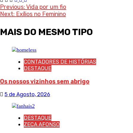
Post
Previous:
Vida por um fio
Next:
Exílios no Feminino
navigation
MAIS DO MESMO TIPO
CONTADORES DE HISTÓRIAS
DESTAQUE
Os nossos vizinhos sem abrigo
5 de Agosto, 2026
DESTAQUE
ZECA AFONSO