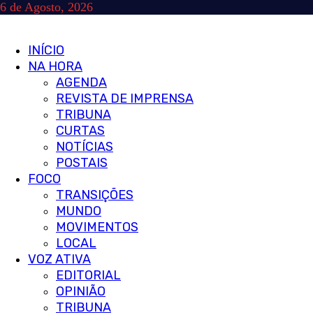
Skip
6 de Agosto, 2026
to
content
Primary
INÍCIO
Menu
NA HORA
AGENDA
REVISTA DE IMPRENSA
TRIBUNA
CURTAS
NOTÍCIAS
POSTAIS
FOCO
TRANSIÇÕES
MUNDO
MOVIMENTOS
LOCAL
VOZ ATIVA
EDITORIAL
OPINIÃO
TRIBUNA