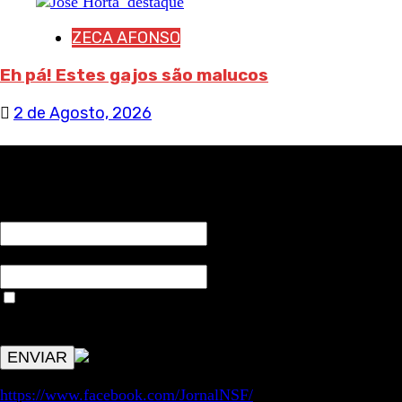
ZECA AFONSO
Eh pá! Estes gajos são malucos
2 de Agosto, 2026
RECEBA NOTÍCIAS NOSSAS
NOME*
Email*
Aceitar condições "estes dados só servirão para enviar
avisos de publicações com origem no sem fronteiras. Outros
aspetos remetem para a lei geral RGPD.
https://www.facebook.com/JornalNSF/