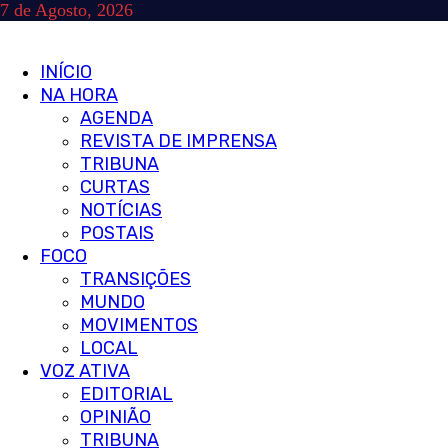
Skip
7 de Agosto, 2026
to
content
Primary
INÍCIO
Menu
NA HORA
AGENDA
REVISTA DE IMPRENSA
TRIBUNA
CURTAS
NOTÍCIAS
POSTAIS
FOCO
TRANSIÇÕES
MUNDO
MOVIMENTOS
LOCAL
VOZ ATIVA
EDITORIAL
OPINIÃO
TRIBUNA