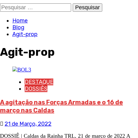
Pesquisar
por:
Home
Blog
Agit-prop
Agit-prop
DESTAQUE
DOSSIÊS
A agitação nas Forças Armadas e o 16 de
março nas Caldas
21 de Março, 2022
DOSSIÊ | Caldas da Rainha TRL, 21 de março de 2022 A