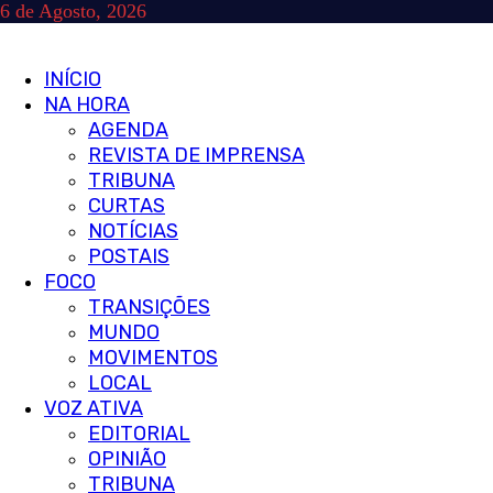
Skip
6 de Agosto, 2026
to
content
Primary
INÍCIO
Menu
NA HORA
AGENDA
REVISTA DE IMPRENSA
TRIBUNA
CURTAS
NOTÍCIAS
POSTAIS
FOCO
TRANSIÇÕES
MUNDO
MOVIMENTOS
LOCAL
VOZ ATIVA
EDITORIAL
OPINIÃO
TRIBUNA