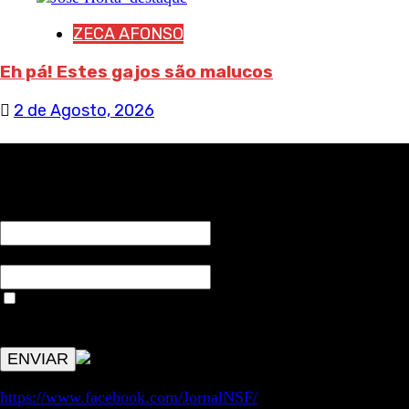
ZECA AFONSO
Eh pá! Estes gajos são malucos
2 de Agosto, 2026
RECEBA NOTÍCIAS NOSSAS
NOME*
Email*
Aceitar condições "estes dados só servirão para enviar
avisos de publicações com origem no sem fronteiras. Outros
aspetos remetem para a lei geral RGPD.
https://www.facebook.com/JornalNSF/