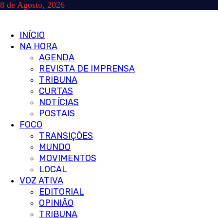
Skip
8 de Agosto, 2026
to
content
Primary
INÍCIO
Menu
NA HORA
AGENDA
REVISTA DE IMPRENSA
TRIBUNA
CURTAS
NOTÍCIAS
POSTAIS
FOCO
TRANSIÇÕES
MUNDO
MOVIMENTOS
LOCAL
VOZ ATIVA
EDITORIAL
OPINIÃO
TRIBUNA