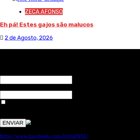
ZECA AFONSO
Eh pá! Estes gajos são malucos
2 de Agosto, 2026
RECEBA NOTÍCIAS NOSSAS
NOME*
Email*
Aceitar condições "estes dados só servirão para enviar
avisos de publicações com origem no sem fronteiras. Outros
aspetos remetem para a lei geral RGPD.
https://www.facebook.com/JornalNSF/