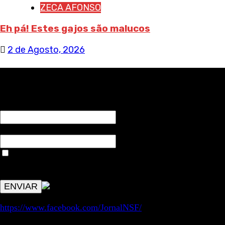
ZECA AFONSO
Eh pá! Estes gajos são malucos
2 de Agosto, 2026
RECEBA NOTÍCIAS NOSSAS
NOME*
Email*
Aceitar condições "estes dados só servirão para enviar
avisos de publicações com origem no sem fronteiras. Outros
aspetos remetem para a lei geral RGPD.
https://www.facebook.com/JornalNSF/