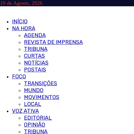
Skip
10 de Agosto, 2026
to
content
Primary
INÍCIO
Menu
NA HORA
AGENDA
REVISTA DE IMPRENSA
TRIBUNA
CURTAS
NOTÍCIAS
POSTAIS
FOCO
TRANSIÇÕES
MUNDO
MOVIMENTOS
LOCAL
VOZ ATIVA
EDITORIAL
OPINIÃO
TRIBUNA