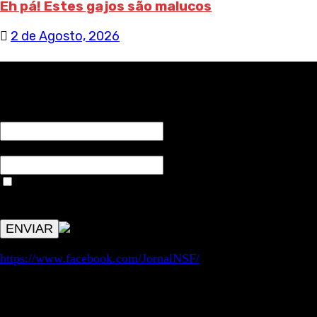
Eh pá! Estes gajos são malucos
2 de Agosto, 2026
RECEBA NOTÍCIAS NOSSAS
NOME*
Email*
Aceitar condições "estes dados só servirão para enviar
avisos de publicações com origem no sem fronteiras. Outros
aspetos remetem para a lei geral RGPD.
https://www.facebook.com/JornalNSF/
Informação | Pensamento Crítico | Iniciativas editoriais |