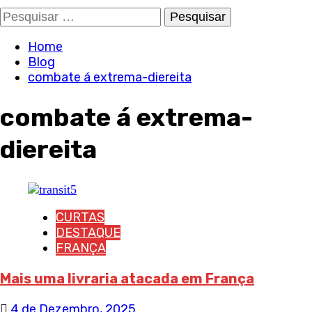
Pesquisar
por:
Home
Blog
combate á extrema-diereita
combate á extrema-
diereita
CURTAS
DESTAQUE
FRANÇA
Mais uma livraria atacada em França
4 de Dezembro, 2025