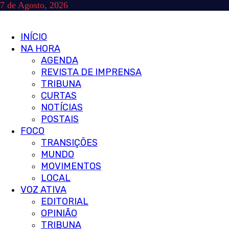
Skip
7 de Agosto, 2026
to
content
Primary
INÍCIO
Menu
NA HORA
AGENDA
REVISTA DE IMPRENSA
TRIBUNA
CURTAS
NOTÍCIAS
POSTAIS
FOCO
TRANSIÇÕES
MUNDO
MOVIMENTOS
LOCAL
VOZ ATIVA
EDITORIAL
OPINIÃO
TRIBUNA