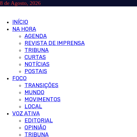
Skip
8 de Agosto, 2026
to
content
Primary
INÍCIO
Menu
NA HORA
AGENDA
REVISTA DE IMPRENSA
TRIBUNA
CURTAS
NOTÍCIAS
POSTAIS
FOCO
TRANSIÇÕES
MUNDO
MOVIMENTOS
LOCAL
VOZ ATIVA
EDITORIAL
OPINIÃO
TRIBUNA