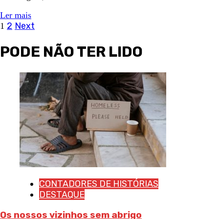
Ler mais
Navegação
2
Next
1
de
PODE NÃO TER LIDO
artigos
CONTADORES DE HISTÓRIAS
DESTAQUE
Os nossos vizinhos sem abrigo