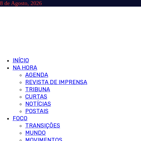
Skip
8 de Agosto, 2026
to
content
Primary
INÍCIO
Menu
NA HORA
AGENDA
REVISTA DE IMPRENSA
TRIBUNA
CURTAS
NOTÍCIAS
POSTAIS
FOCO
TRANSIÇÕES
MUNDO
MOVIMENTOS