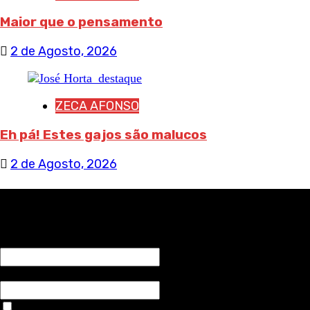
Maior que o pensamento
2 de Agosto, 2026
ZECA AFONSO
Eh pá! Estes gajos são malucos
2 de Agosto, 2026
RECEBA NOTÍCIAS NOSSAS
NOME*
Email*
Aceitar condições "estes dados só servirão para enviar av