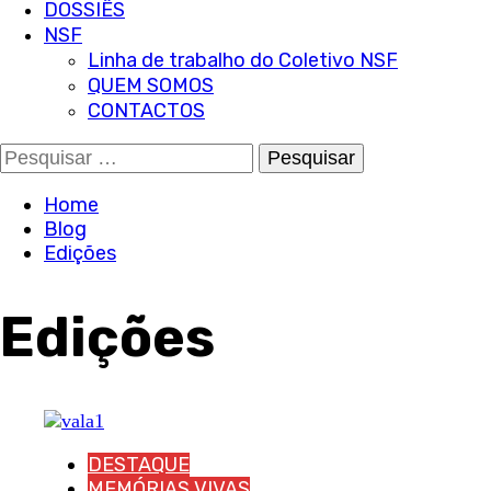
DOSSIÊS
NSF
Linha de trabalho do Coletivo NSF
QUEM SOMOS
CONTACTOS
Pesquisar
por:
Home
Blog
Edições
Edições
DESTAQUE
MEMÓRIAS VIVAS