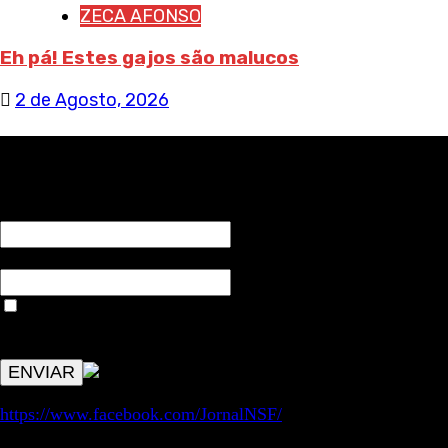
ZECA AFONSO
Eh pá! Estes gajos são malucos
2 de Agosto, 2026
RECEBA NOTÍCIAS NOSSAS
NOME*
Email*
Aceitar condições "estes dados só servirão para enviar
avisos de publicações com origem no sem fronteiras. Outros
aspetos remetem para a lei geral RGPD.
https://www.facebook.com/JornalNSF/