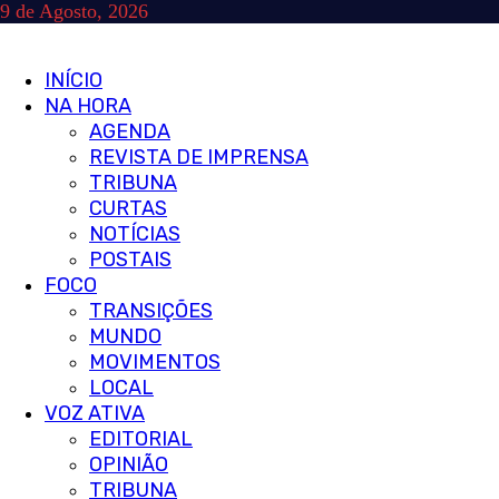
Skip
9 de Agosto, 2026
to
content
Primary
INÍCIO
Menu
NA HORA
AGENDA
REVISTA DE IMPRENSA
TRIBUNA
CURTAS
NOTÍCIAS
POSTAIS
FOCO
TRANSIÇÕES
MUNDO
MOVIMENTOS
LOCAL
VOZ ATIVA
EDITORIAL
OPINIÃO
TRIBUNA