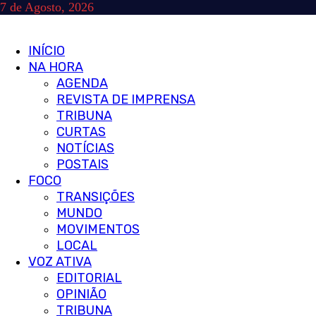
Skip
7 de Agosto, 2026
to
content
Primary
INÍCIO
Menu
NA HORA
AGENDA
REVISTA DE IMPRENSA
TRIBUNA
CURTAS
NOTÍCIAS
POSTAIS
FOCO
TRANSIÇÕES
MUNDO
MOVIMENTOS
LOCAL
VOZ ATIVA
EDITORIAL
OPINIÃO
TRIBUNA