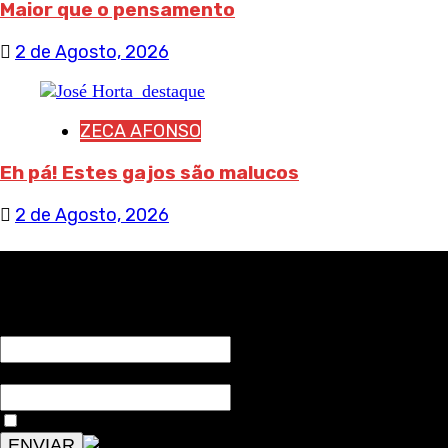
Maior que o pensamento
2 de Agosto, 2026
ZECA AFONSO
Eh pá! Estes gajos são malucos
2 de Agosto, 2026
RECEBA NOTÍCIAS NOSSAS
NOME*
Email*
Aceitar condições "estes dados só servirão para enviar av