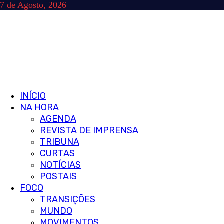
Skip
7 de Agosto, 2026
to
content
Primary
INÍCIO
Menu
NA HORA
AGENDA
REVISTA DE IMPRENSA
TRIBUNA
CURTAS
NOTÍCIAS
POSTAIS
FOCO
TRANSIÇÕES
MUNDO
MOVIMENTOS