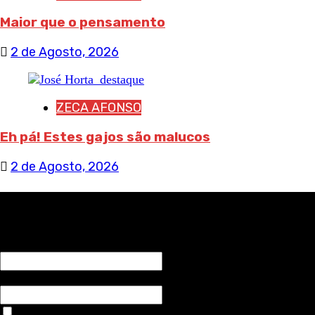
Maior que o pensamento
2 de Agosto, 2026
ZECA AFONSO
Eh pá! Estes gajos são malucos
2 de Agosto, 2026
RECEBA NOTÍCIAS NOSSAS
NOME*
Email*
Aceitar condições "estes dados só servirão para enviar av