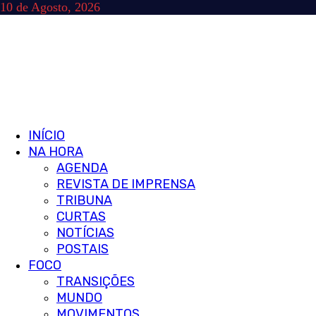
Skip
10 de Agosto, 2026
to
content
Primary
INÍCIO
Menu
NA HORA
AGENDA
REVISTA DE IMPRENSA
TRIBUNA
CURTAS
NOTÍCIAS
POSTAIS
FOCO
TRANSIÇÕES
MUNDO
MOVIMENTOS