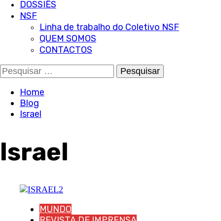
DOSSIÊS
NSF
Linha de trabalho do Coletivo NSF
QUEM SOMOS
CONTACTOS
Pesquisar
por:
Home
Blog
Israel
Israel
MUNDO
REVISTA DE IMPRENSA