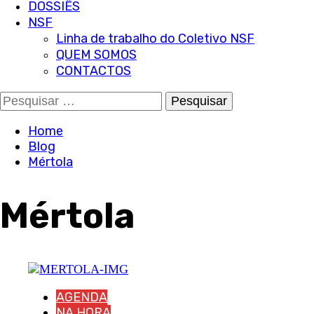
DOSSIÊS
NSF
Linha de trabalho do Coletivo NSF
QUEM SOMOS
CONTACTOS
Pesquisar
por:
Home
Blog
Mértola
Mértola
AGENDA
NA HORA