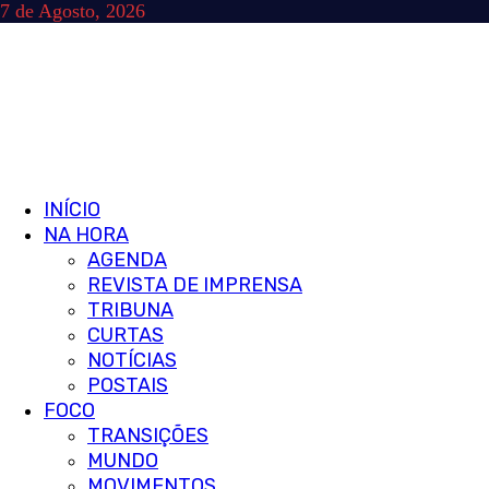
Skip
7 de Agosto, 2026
to
content
Primary
INÍCIO
Menu
NA HORA
AGENDA
REVISTA DE IMPRENSA
TRIBUNA
CURTAS
NOTÍCIAS
POSTAIS
FOCO
TRANSIÇÕES
MUNDO
MOVIMENTOS