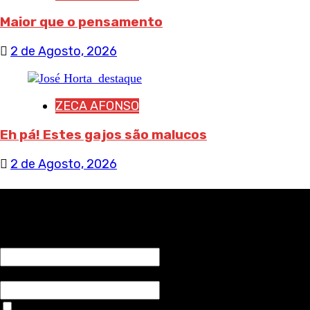
Maior que o pensamento
2 de Agosto, 2026
ZECA AFONSO
Eh pá! Estes gajos são malucos
2 de Agosto, 2026
RECEBA NOTÍCIAS NOSSAS
NOME*
Email*
Aceitar condições "estes dados só servirão para enviar av