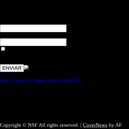
RECEBA NOTÍCIAS NOSSAS
NOME*
Email*
Aceitar condições "estes dados só servirão para enviar
avisos de publicações com origem no sem fronteiras. Outros
aspetos remetem para a lei geral RGPD.
https://www.facebook.com/JornalNSF/
Informação | Pensamento Crítico | Iniciativas editoriais |
Coletivo Sem Fronteiras - geral@nsf.pt
Copyright © NSF All rights reserved.
|
CoverNews
by AF