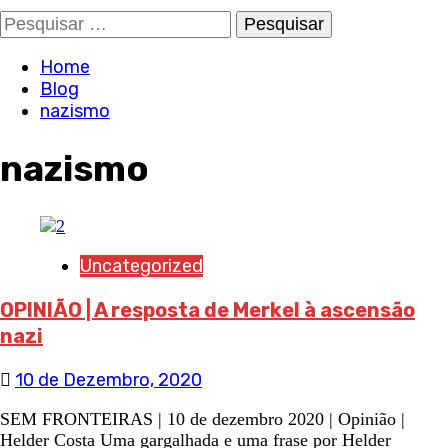
Pesquisar
por:
Home
Blog
nazismo
nazismo
Uncategorized
OPINIÃO | A resposta de Merkel à ascensão
nazi
10 de Dezembro, 2020
SEM FRONTEIRAS | 10 de dezembro 2020 | Opinião |
Helder Costa Uma gargalhada e uma frase por Helder