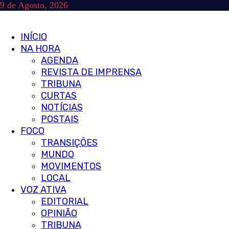
Skip
9 de Agosto, 2026
to
content
Primary
INÍCIO
Menu
NA HORA
AGENDA
REVISTA DE IMPRENSA
TRIBUNA
CURTAS
NOTÍCIAS
POSTAIS
FOCO
TRANSIÇÕES
MUNDO
MOVIMENTOS
LOCAL
VOZ ATIVA
EDITORIAL
OPINIÃO
TRIBUNA