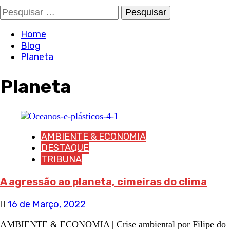
Pesquisar
por:
Home
Blog
Planeta
Planeta
AMBIENTE & ECONOMIA
DESTAQUE
TRIBUNA
A agressão ao planeta, cimeiras do clima
16 de Março, 2022
AMBIENTE & ECONOMIA | Crise ambiental por Filipe do