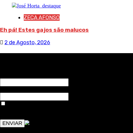
ZECA AFONSO
Eh pá! Estes gajos são malucos
2 de Agosto, 2026
RECEBA NOTÍCIAS NOSSAS
NOME*
Email*
Aceitar condições "estes dados só servirão para enviar
avisos de publicações com origem no sem fronteiras. Outros
aspetos remetem para a lei geral RGPD.