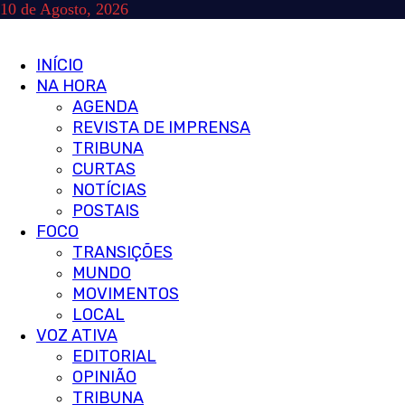
Skip
10 de Agosto, 2026
to
content
Primary
INÍCIO
Menu
NA HORA
AGENDA
REVISTA DE IMPRENSA
TRIBUNA
CURTAS
NOTÍCIAS
POSTAIS
FOCO
TRANSIÇÕES
MUNDO
MOVIMENTOS
LOCAL
VOZ ATIVA
EDITORIAL
OPINIÃO
TRIBUNA