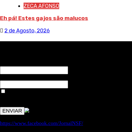
ZECA AFONSO
Eh pá! Estes gajos são malucos
2 de Agosto, 2026
RECEBA NOTÍCIAS NOSSAS
NOME*
Email*
Aceitar condições "estes dados só servirão para enviar
avisos de publicações com origem no sem fronteiras. Outros
aspetos remetem para a lei geral RGPD.
https://www.facebook.com/JornalNSF/