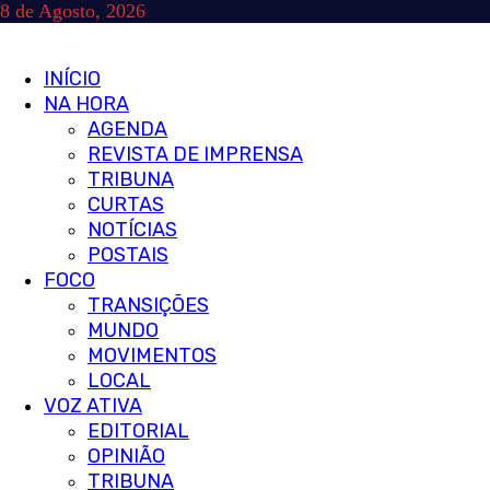
Skip
8 de Agosto, 2026
to
content
Primary
INÍCIO
Menu
NA HORA
AGENDA
REVISTA DE IMPRENSA
TRIBUNA
CURTAS
NOTÍCIAS
POSTAIS
FOCO
TRANSIÇÕES
MUNDO
MOVIMENTOS
LOCAL
VOZ ATIVA
EDITORIAL
OPINIÃO
TRIBUNA