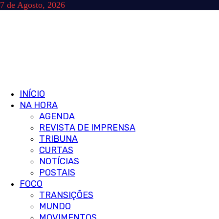
Skip
7 de Agosto, 2026
to
content
Primary
INÍCIO
Menu
NA HORA
AGENDA
REVISTA DE IMPRENSA
TRIBUNA
CURTAS
NOTÍCIAS
POSTAIS
FOCO
TRANSIÇÕES
MUNDO
MOVIMENTOS