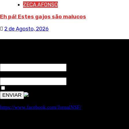
ZECA AFONSO
Eh pá! Estes gajos são malucos
2 de Agosto, 2026
RECEBA NOTÍCIAS NOSSAS
NOME*
Email*
Aceitar condições "estes dados só servirão para enviar av
https://www.facebook.com/JornalNSF/