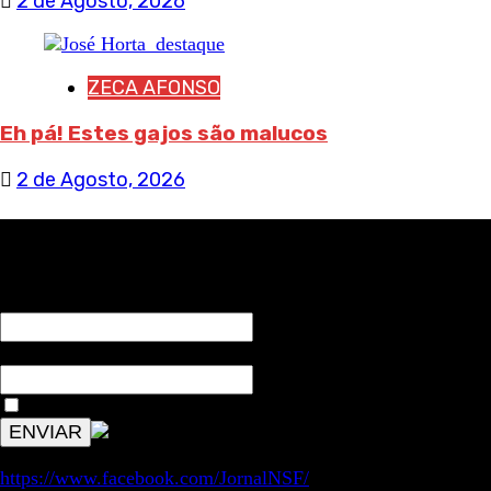
2 de Agosto, 2026
ZECA AFONSO
Eh pá! Estes gajos são malucos
2 de Agosto, 2026
RECEBA NOTÍCIAS NOSSAS
NOME*
Email*
Aceitar condições "estes dados só servirão para enviar av
https://www.facebook.com/JornalNSF/