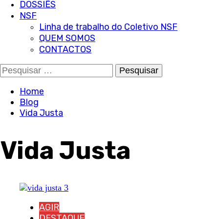
DOSSIÊS
NSF
Linha de trabalho do Coletivo NSF
QUEM SOMOS
CONTACTOS
Pesquisar
por:
Home
Blog
Vida Justa
Vida Justa
AGIR
DESTAQUE