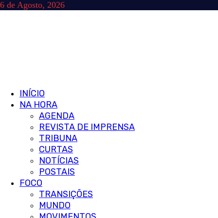
Skip
6 de Agosto, 2026
to
content
Primary
INÍCIO
Menu
NA HORA
AGENDA
REVISTA DE IMPRENSA
TRIBUNA
CURTAS
NOTÍCIAS
POSTAIS
FOCO
TRANSIÇÕES
MUNDO
MOVIMENTOS