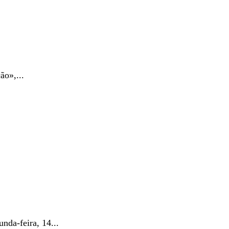
ão»,...
nda-feira, 14...