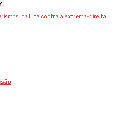
y
smos, na luta contra a extrema-direita!
usão