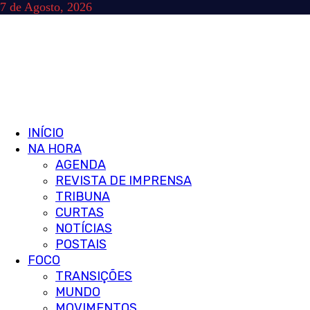
Skip
7 de Agosto, 2026
to
content
Primary
INÍCIO
Menu
NA HORA
AGENDA
REVISTA DE IMPRENSA
TRIBUNA
CURTAS
NOTÍCIAS
POSTAIS
FOCO
TRANSIÇÕES
MUNDO
MOVIMENTOS