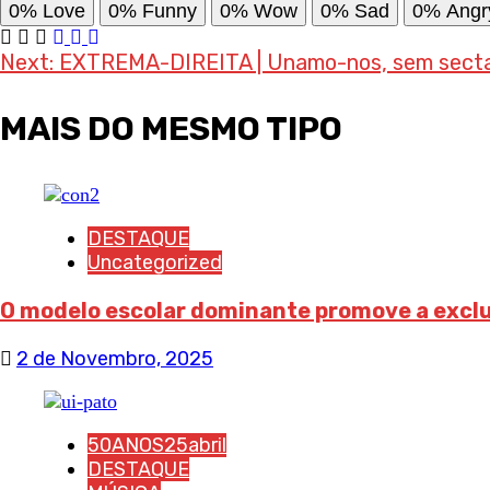
0%
Love
0%
Funny
0%
Wow
0%
Sad
0%
Angr
Post
Next:
EXTREMA-DIREITA | Unamo-nos, sem sectari
navigation
MAIS DO MESMO TIPO
DESTAQUE
Uncategorized
O modelo escolar dominante promove a excl
2 de Novembro, 2025
50ANOS25abril
DESTAQUE