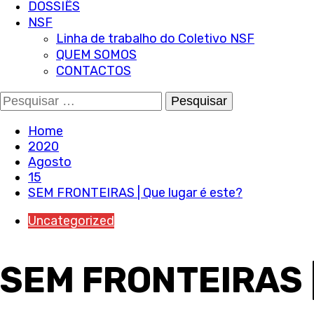
DOSSIÊS
NSF
Linha de trabalho do Coletivo NSF
QUEM SOMOS
CONTACTOS
Pesquisar
por:
Home
2020
Agosto
15
SEM FRONTEIRAS | Que lugar é este?
Uncategorized
SEM FRONTEIRAS |