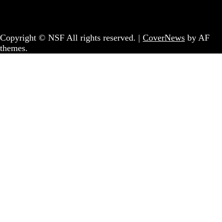
Coletivo Sem Fronteiras - geral@nsf.pt
Copyright © NSF All rights reserved.
|
CoverNews
by AF
themes.