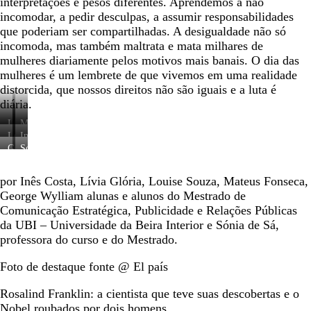
interpretações e pesos diferentes. Aprendemos a não
incomodar, a pedir desculpas, a assumir responsabilidades
que poderiam ser compartilhadas. A desigualdade não só
incomoda, mas também maltrata e mata milhares de
mulheres diariamente pelos motivos mais banais. O dia das
mulheres é um lembrete de que vivemos em uma realidade
distorcida, que nossos direitos não são iguais e a luta é
diária.
Lívia
Mateus
Louize
Inês
George
Sónia
Whylliam
de
Sá
por Inês Costa, Lívia Glória, Louise Souza, Mateus Fonseca,
George Wylliam alunas e alunos do Mestrado de
Comunicação Estratégica, Publicidade e Relações Públicas
da UBI – Universidade da Beira Interior e Sónia de Sá,
professora do curso e do Mestrado.
Foto de destaque fonte @ El país
Rosalind Franklin: a cientista que teve suas descobertas e o
Nobel roubados por dois homens