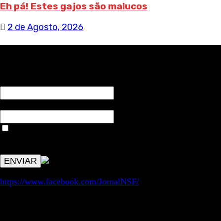
Eh pá! Estes gajos são malucos
2 de Agosto, 2026
RECEBA NOTÍCIAS NOSSAS
NOME*
Email*
Aceitar condições "estes dados só servirão para enviar
avisos de publicações com origem no sem fronteiras. Outros
aspetos remetem para a lei geral RGPD.
https://www.facebook.com/JornalNSF/
Informação | Pensamento Crítico | Iniciativas editoriais |