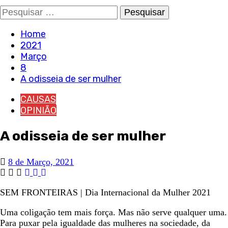
Pesquisar
por:
Home
2021
Março
8
A odisseia de ser mulher
CAUSAS
OPINIÃO
A odisseia de ser mulher
8 de Março, 2021
SEM FRONTEIRAS | Dia Internacional da Mulher 2021
Uma coligação tem mais força. Mas não serve qualquer uma.
Para puxar pela igualdade das mulheres na sociedade, da