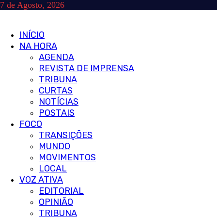
Skip
7 de Agosto, 2026
to
content
Primary
INÍCIO
Menu
NA HORA
AGENDA
REVISTA DE IMPRENSA
TRIBUNA
CURTAS
NOTÍCIAS
POSTAIS
FOCO
TRANSIÇÕES
MUNDO
MOVIMENTOS
LOCAL
VOZ ATIVA
EDITORIAL
OPINIÃO
TRIBUNA