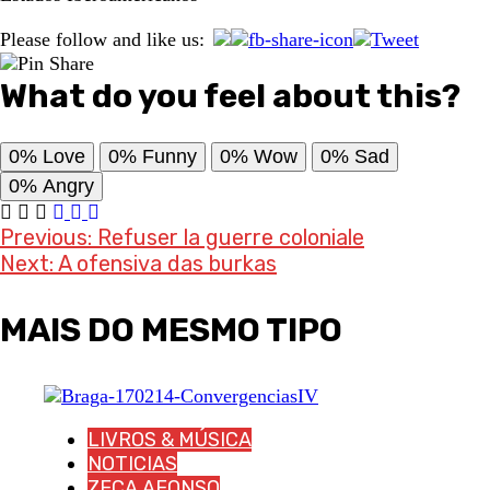
Please follow and like us:
What do you feel about this?
0%
Love
0%
Funny
0%
Wow
0%
Sad
0%
Angry
Post
Previous:
Refuser la guerre coloniale
Next:
A ofensiva das burkas
navigation
MAIS DO MESMO TIPO
LIVROS & MÚSICA
NOTICIAS
ZECA AFONSO