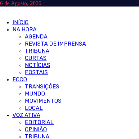
Skip
6 de Agosto, 2026
to
content
Primary
INÍCIO
Menu
NA HORA
AGENDA
REVISTA DE IMPRENSA
TRIBUNA
CURTAS
NOTÍCIAS
POSTAIS
FOCO
TRANSIÇÕES
MUNDO
MOVIMENTOS
LOCAL
VOZ ATIVA
EDITORIAL
OPINIÃO
TRIBUNA