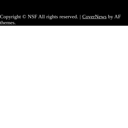
Coletivo Sem Fronteiras - geral@nsf.pt
Copyright © NSF All rights reserved.
|
CoverNews
by AF
themes.