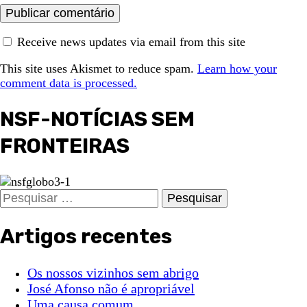
Receive news updates via email from this site
This site uses Akismet to reduce spam.
Learn how your
comment data is processed.
NSF-NOTÍCIAS SEM
FRONTEIRAS
Pesquisar
por:
Artigos recentes
Os nossos vizinhos sem abrigo
José Afonso não é apropriável
Uma causa comum