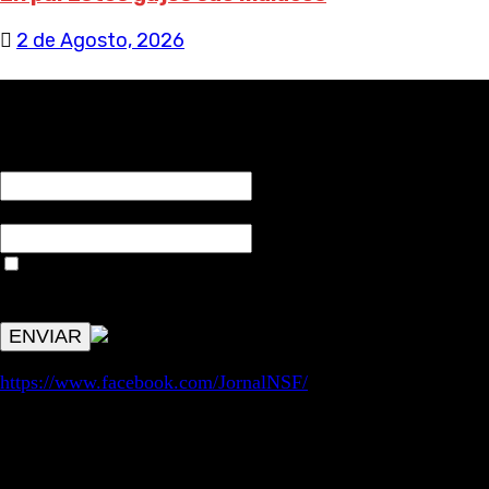
2 de Agosto, 2026
RECEBA NOTÍCIAS NOSSAS
NOME*
Email*
Aceitar condições "estes dados só servirão para enviar
avisos de publicações com origem no sem fronteiras. Outros
aspetos remetem para a lei geral RGPD.
https://www.facebook.com/JornalNSF/
Informação | Pensamento Crítico | Iniciativas editoriais |