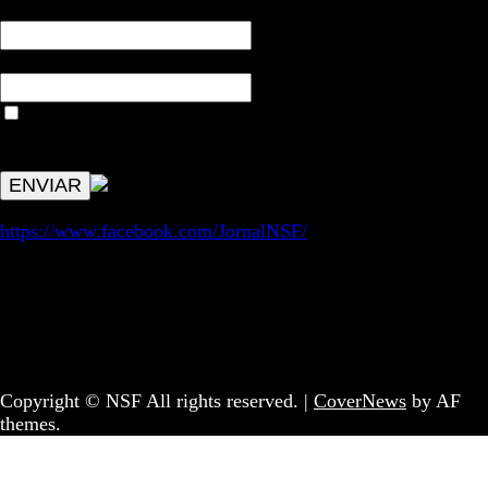
NOME*
Email*
Aceitar condições "estes dados só servirão para enviar
avisos de publicações com origem no sem fronteiras. Outros
aspetos remetem para a lei geral RGPD.
https://www.facebook.com/JornalNSF/
Informação | Pensamento Crítico | Iniciativas editoriais |
Coletivo Sem Fronteiras - geral@nsf.pt
Copyright © NSF All rights reserved.
|
CoverNews
by AF
themes.