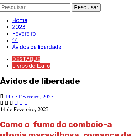
Pesquisar
por:
Home
2023
Fevereiro
14
Ávidos de liberdade
DESTAQUE
Livros do Exílio
Ávidos de liberdade
14 de Fevereiro, 2023
14 de Fevereiro, 2023
Como o fumo do comboio-a
utopia maravilhosa, romance de