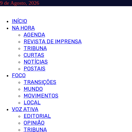
Skip
9 de Agosto, 2026
to
content
Primary
INÍCIO
Menu
NA HORA
AGENDA
REVISTA DE IMPRENSA
TRIBUNA
CURTAS
NOTÍCIAS
POSTAIS
FOCO
TRANSIÇÕES
MUNDO
MOVIMENTOS
LOCAL
VOZ ATIVA
EDITORIAL
OPINIÃO
TRIBUNA