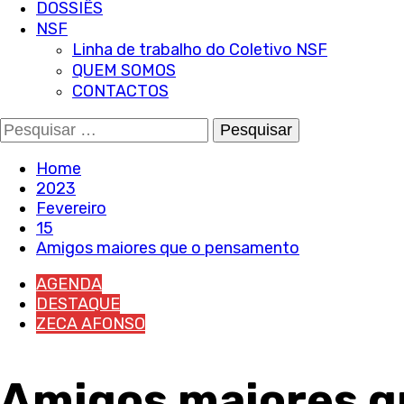
DOSSIÊS
NSF
Linha de trabalho do Coletivo NSF
QUEM SOMOS
CONTACTOS
Pesquisar
por:
Home
2023
Fevereiro
15
Amigos maiores que o pensamento
AGENDA
DESTAQUE
ZECA AFONSO
Amigos maiores q