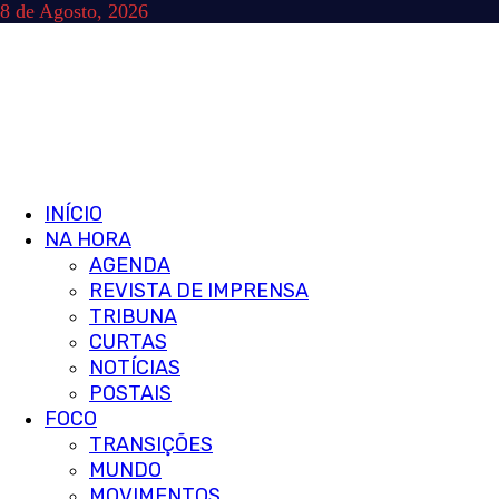
Skip
8 de Agosto, 2026
to
content
Primary
INÍCIO
Menu
NA HORA
AGENDA
REVISTA DE IMPRENSA
TRIBUNA
CURTAS
NOTÍCIAS
POSTAIS
FOCO
TRANSIÇÕES
MUNDO
MOVIMENTOS