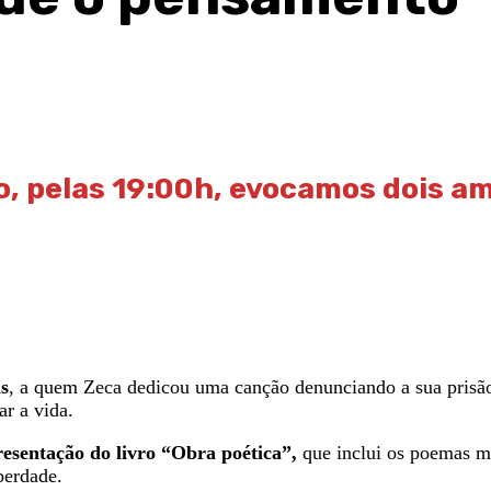
o
, pelas
19:00h
, evocamos
dois am
as
, a quem Zeca dedicou uma canção denunciando a sua prisão
r a vida.
esentação do livro “Obra poética”,
que inclui os poemas mu
berdade.