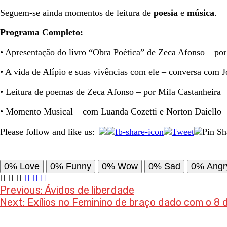
Seguem-se ainda momentos de leitura de
poesia
e
música
.
Programa Completo:
• Apresentação do livro “Obra Poética” de Zeca Afonso – po
• A vida de Alípio e suas vivências com ele – conversa com 
• Leitura de poemas de Zeca Afonso – por Mila Castanheira
• Momento Musical – com Luanda Cozetti e Norton Daiello
Please follow and like us:
0%
Love
0%
Funny
0%
Wow
0%
Sad
0%
Angr
Post
Previous:
Ávidos de liberdade
Next:
Exílios no Feminino de braço dado com o 8 d
navigation