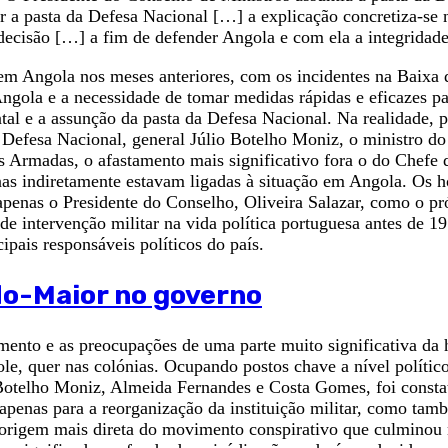
mir a pasta da Defesa Nacional […] a explicação concretiza-s
e decisão […] a fim de defender Angola e com ela a integrida
 em Angola nos meses anteriores, com os incidentes na Baixa 
gola e a necessidade de tomar medidas rápidas e eficazes par
tal e a assunção da pasta da Defesa Nacional. Na realidade
a Defesa Nacional, general Júlio Botelho Moniz, o ministro do
s Armadas, o afastamento mais significativo fora o do Chef
nas indiretamente estavam ligadas à situação em Angola. Os 
 apenas o Presidente do Conselho, Oliveira Salazar, como o p
de intervenção militar na vida política portuguesa antes de 1
pais responsáveis políticos do país.
do-Maior no governo
ento e as preocupações de uma parte muito significativa da
e, quer nas colónias. Ocupando postos chave a nível político
 Botelho Moniz, Almeida Fernandes e Costa Gomes, foi consta
apenas para a reorganização da instituição militar, como tam
 origem mais direta do movimento conspirativo que culminou 