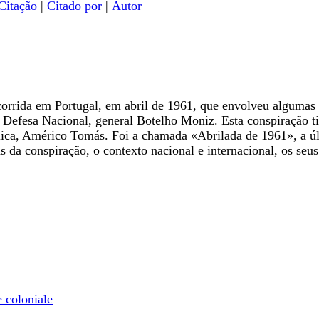
Citação
|
Citado por
|
Autor
ocorrida em Portugal, em abril de 1961, que envolveu algumas 
a Defesa Nacional, general Botelho Moniz. Esta conspiração t
ca, Américo Tomás. Foi a chamada «Abrilada de 1961», a últim
s da conspiração, o contexto nacional e internacional, os seu
e coloniale