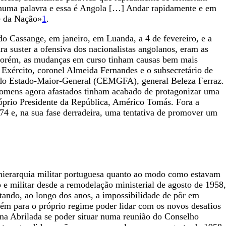
e numa palavra e essa é Angola […] Andar rapidamente e em
de da Nação»
1
.
do Cassange, em janeiro, em Luanda, a 4 de fevereiro, e a
a suster a ofensiva dos nacionalistas angolanos, eram as
, porém, as mudanças em curso tinham causas bem mais
 Exército, coronel Almeida Fernandes e o subsecretário de
e do Estado-Maior-General (CEMGFA), general Beleza Ferraz.
homens agora afastados tinham acabado de protagonizar uma
róprio Presidente da República, Américo Tomás. Fora a
974 e, na sua fase derradeira, uma tentativa de promover um
 hierarquia militar portuguesa quanto ao modo como estavam
 e militar desde a remodelação ministerial de agosto de 1958,
tando, ao longo dos anos, a impossibilidade de pôr em
bém para o próprio regime poder lidar com os novos desafios
na Abrilada se poder situar numa reunião do Conselho