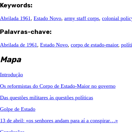
Keywords:
Abrilada 1961
,
Estado Novo
,
army staff corps
,
colonial polic
Palavras-chave:
Abrilada de 1961
,
Estado Novo
,
corpo de estado-maior
,
polít
Mapa
Introdução
Os reformistas do Corpo de Estado-Maior no governo
Das questões militares às questões políticas
Golpe de Estado
13 de abril: «os senhores andam para aí a conspirar…»
Conclusões