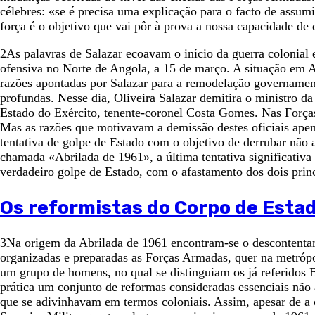
célebres: «se é precisa uma explicação para o facto de assu
força é o objetivo que vai pôr à prova a nossa capacidade d
2As palavras de Salazar ecoavam o início da guerra colonial
ofensiva no Norte de Angola, a 15 de março. A situação em An
razões apontadas por Salazar para a remodelação governamen
profundas. Nesse dia, Oliveira Salazar demitira o ministro d
Estado do Exército, tenente-coronel Costa Gomes. Nas Força
Mas as razões que motivavam a demissão destes oficiais ape
tentativa de golpe de Estado com o objetivo de derrubar não
chamada «Abrilada de 1961», a última tentativa significativa 
verdadeiro golpe de Estado, com o afastamento dos dois princi
Os reformistas do Corpo de Esta
3Na origem da Abrilada de 1961 encontram-se o descontentam
organizadas e preparadas as Forças Armadas, quer na metrópol
um grupo de homens, no qual se distinguiam os já referidos
prática um conjunto de reformas consideradas essenciais não 
que se adivinhavam em termos coloniais. Assim, apesar de a