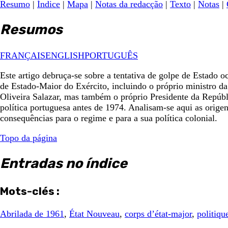
Resumo
|
Índice
|
Mapa
|
Notas da redacção
|
Texto
|
Notas
|
Resumos
FRANÇAIS
ENGLISH
PORTUGUÊS
Este artigo debruça-se sobre a tentativa de golpe de Estado 
de Estado-Maior do Exército, incluindo o próprio ministro d
Oliveira Salazar, mas também o próprio Presidente da Repúbli
política portuguesa antes de 1974. Analisam-se aqui as origen
consequências para o regime e para a sua política colonial.
Topo da página
Entradas no índice
Mots-clés :
Abrilada de 1961
,
État Nouveau
,
corps d’état-major
,
politiqu