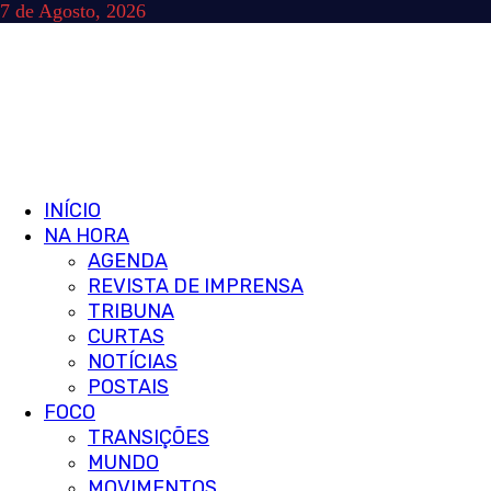
Skip
7 de Agosto, 2026
to
content
Primary
INÍCIO
Menu
NA HORA
AGENDA
REVISTA DE IMPRENSA
TRIBUNA
CURTAS
NOTÍCIAS
POSTAIS
FOCO
TRANSIÇÕES
MUNDO
MOVIMENTOS