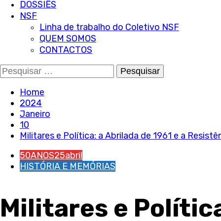
DOSSIÊS
NSF
Linha de trabalho do Coletivo NSF
QUEM SOMOS
CONTACTOS
Pesquisar
por:
Home
2024
Janeiro
10
Militares e Política: a Abrilada de 1961 e a Resist
50ANOS25abril
HISTÓRIA E MEMÓRIAS
Militares e Polític