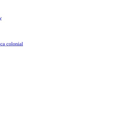
y
ica colonial