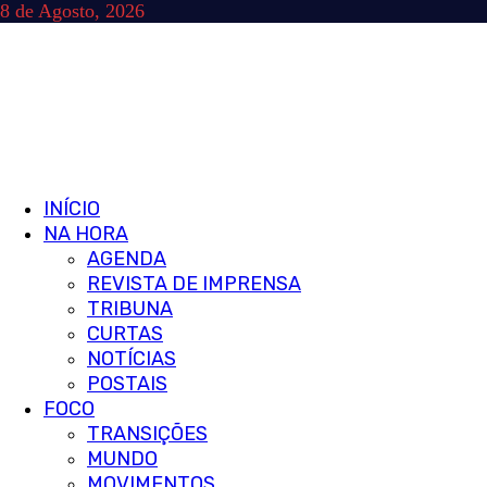
Skip
8 de Agosto, 2026
to
content
Primary
INÍCIO
Menu
NA HORA
AGENDA
REVISTA DE IMPRENSA
TRIBUNA
CURTAS
NOTÍCIAS
POSTAIS
FOCO
TRANSIÇÕES
MUNDO
MOVIMENTOS