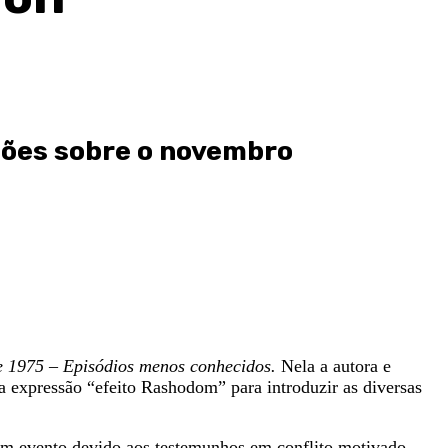
rsões sobre o novembro
e 1975 – Episódios menos conhecidos.
Nela a autora e
a expressão “efeito Rashodom” para introduzir as diversas
 um evento devido aos testemunhos em conflito motivado