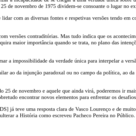
m 25 de novembro de 1975 dividem-se consoante o lugar no ex
lidar com as diversas fontes e respetivas versões tendo em c
m versões contraditórias. Mas tudo indica que os acontecime
ira maior importância quando se trata, no plano das intenções
rmar a impossibilidade da verdade única para interpelar a ve
ilar ao da injunção paradoxal ou no campo da política, ao d
do 25 de novembro e aquele que ainda virá, poderemos ir mais
bretudo encontrar novos elementos para enfrentar os desafios 
S] já teve uma resposta clara de Vasco Lourenço e de muitos
dulterar a História como escreveu Pacheco Pereira no Público