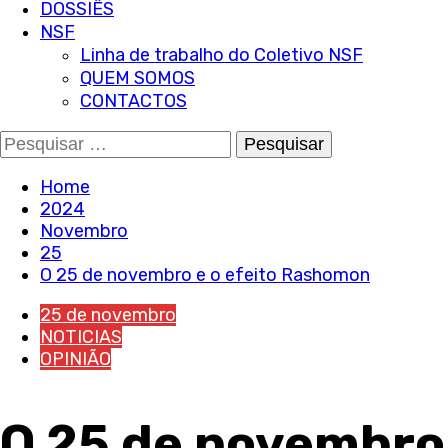
DOSSIÊS
NSF
Linha de trabalho do Coletivo NSF
QUEM SOMOS
CONTACTOS
Pesquisar
por:
Home
2024
Novembro
25
O 25 de novembro e o efeito Rashomon
25 de novembro
NOTICIAS
OPINIÃO
O 25 de novembro