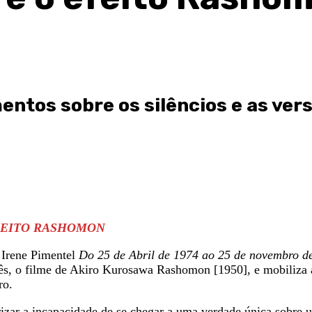
mentos sobre os silêncios e as ve
FEITO
RASHOMON
e Irene Pimentel
Do 25 de Abril de 1974 ao 25 de novembro d
nês, o filme de Akiro Kurosawa Rashomon [1950], e mobiliza 
ro.
rizar a incapacidade de se chegar a uma verdade única sobre