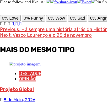
Please follow and like us:
0%
Love
0%
Funny
0%
Wow
0%
Sad
0%
Angr
Post
Previous:
Há sempre uma história atrás da Histór
Next:
Vasco Lourenço e o 25 de novembro
navigation
MAIS DO MESMO TIPO
DESTAQUE
OPINIÃO
Projeto Global
8 de Maio, 2026