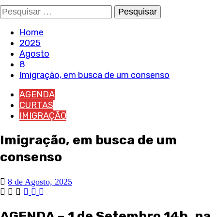
Pesquisar
por:
Home
2025
Agosto
8
Imigração, em busca de um consenso
AGENDA
CURTAS
IMIGRAÇÃO
Imigração, em busca de um
consenso
8 de Agosto, 2025
AGENDA – 1 de Setembro 14h, na