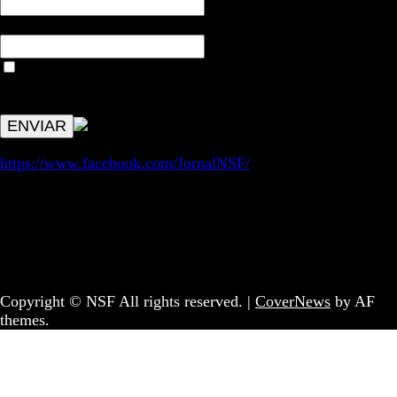
Email*
Aceitar condições "estes dados só servirão para enviar
avisos de publicações com origem no sem fronteiras. Outros
aspetos remetem para a lei geral RGPD.
https://www.facebook.com/JornalNSF/
Informação | Pensamento Crítico | Iniciativas editoriais |
Coletivo Sem Fronteiras - geral@nsf.pt
Copyright © NSF All rights reserved.
|
CoverNews
by AF
themes.