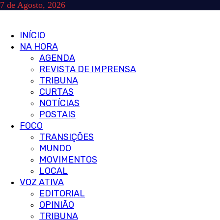
Skip
7 de Agosto, 2026
to
content
Primary
INÍCIO
Menu
NA HORA
AGENDA
REVISTA DE IMPRENSA
TRIBUNA
CURTAS
NOTÍCIAS
POSTAIS
FOCO
TRANSIÇÕES
MUNDO
MOVIMENTOS
LOCAL
VOZ ATIVA
EDITORIAL
OPINIÃO
TRIBUNA