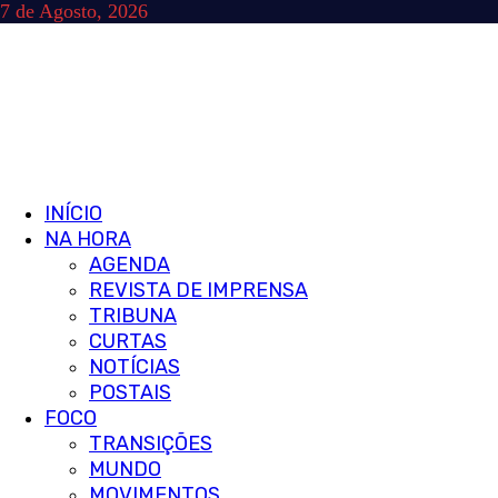
Skip
7 de Agosto, 2026
to
content
Primary
INÍCIO
Menu
NA HORA
AGENDA
REVISTA DE IMPRENSA
TRIBUNA
CURTAS
NOTÍCIAS
POSTAIS
FOCO
TRANSIÇÕES
MUNDO
MOVIMENTOS