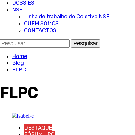
DOSSIÊS
NSF
Linha de trabalho do Coletivo NSF
QUEM SOMOS
CONTACTOS
Pesquisar
por:
Home
Blog
FLPC
FLPC
DESTAQUE
FÓRUM LPC