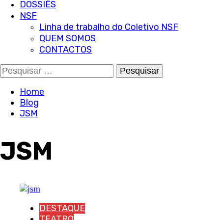
DOSSIÊS
NSF
Linha de trabalho do Coletivo NSF
QUEM SOMOS
CONTACTOS
Pesquisar
por:
Home
Blog
JSM
JSM
DESTAQUE
TEATRO