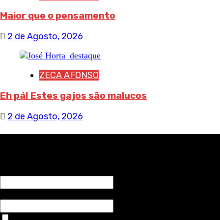
Maior que o pensamento
2 de Agosto, 2026
ZECA AFONSO
Eh pá! Estes gajos são malucos
2 de Agosto, 2026
RECEBA NOTÍCIAS NOSSAS
NOME*
Email*
Aceitar condições "estes dados só servirão para enviar av