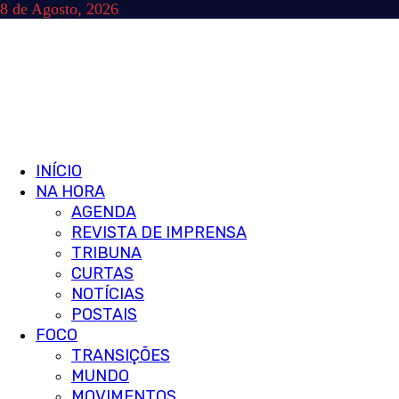
Skip
8 de Agosto, 2026
to
content
Primary
INÍCIO
Menu
NA HORA
AGENDA
REVISTA DE IMPRENSA
TRIBUNA
CURTAS
NOTÍCIAS
POSTAIS
FOCO
TRANSIÇÕES
MUNDO
MOVIMENTOS