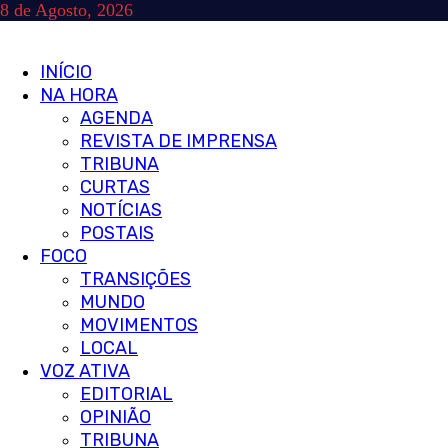
Skip
8 de Agosto, 2026
to
content
Primary
INÍCIO
Menu
NA HORA
AGENDA
REVISTA DE IMPRENSA
TRIBUNA
CURTAS
NOTÍCIAS
POSTAIS
FOCO
TRANSIÇÕES
MUNDO
MOVIMENTOS
LOCAL
VOZ ATIVA
EDITORIAL
OPINIÃO
TRIBUNA