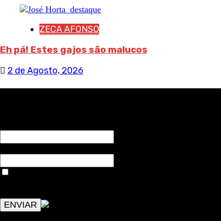
ZECA AFONSO
Eh pá! Estes gajos são malucos
2 de Agosto, 2026
RECEBA NOTÍCIAS NOSSAS
NOME*
Email*
Aceitar condições "estes dados só servirão para enviar
avisos de publicações com origem no sem fronteiras. Outros
aspetos remetem para a lei geral RGPD.