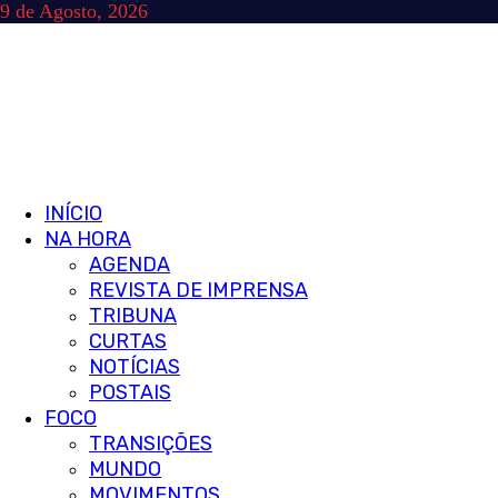
Skip
9 de Agosto, 2026
to
content
Primary
INÍCIO
Menu
NA HORA
AGENDA
REVISTA DE IMPRENSA
TRIBUNA
CURTAS
NOTÍCIAS
POSTAIS
FOCO
TRANSIÇÕES
MUNDO
MOVIMENTOS