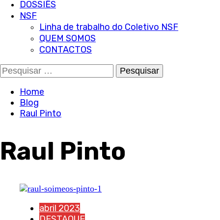
DOSSIÊS
NSF
Linha de trabalho do Coletivo NSF
QUEM SOMOS
CONTACTOS
Pesquisar
por:
Home
Blog
Raul Pinto
Raul Pinto
abril 2023
DESTAQUE