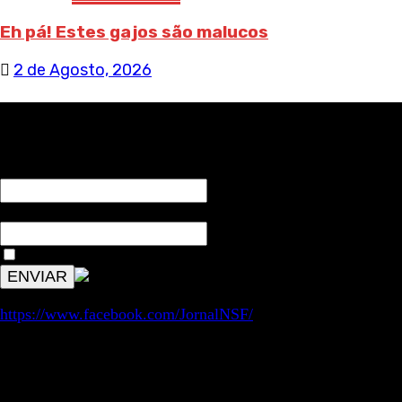
Eh pá! Estes gajos são malucos
2 de Agosto, 2026
RECEBA NOTÍCIAS NOSSAS
NOME*
Email*
Aceitar condições "estes dados só servirão para enviar av
https://www.facebook.com/JornalNSF/
Informação | Pensamento Crítico | Iniciativas editoriais |